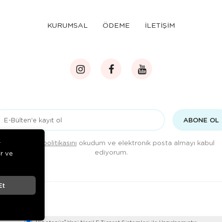
KURUMSAL
ÖDEME
İLETİŞİM
ABONE OL
Gizlilik politikasını
okudum ve elektronik posta almayı kabul
r
ediyorum.
ir ve
Et
®