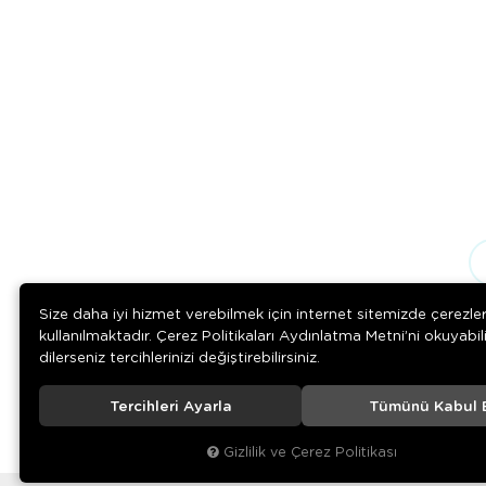
Size daha iyi hizmet verebilmek için internet sitemizde çerezle
kullanılmaktadır. Çerez Politikaları Aydınlatma Metni’ni okuyabil
dilerseniz tercihlerinizi değiştirebilirsiniz.
Tercihleri Ayarla
Tümünü Kabul 
© 2020
Çelik Ticaret
. Tüm hakları saklıdır.
Gizlilik ve Çerez Politikası