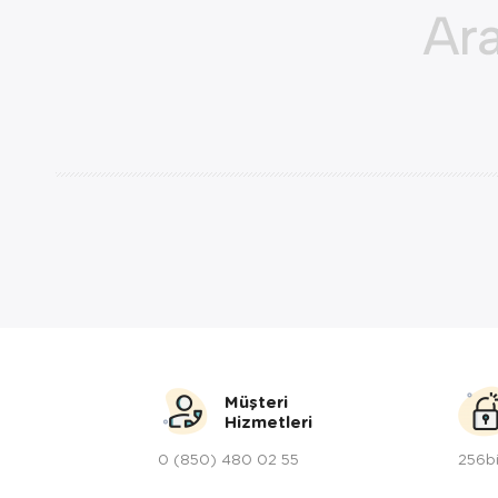
Müşteri
Hizmetleri
0 (850) 480 02 55
256bi