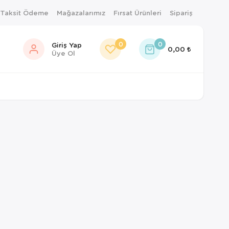
 Taksit Ödeme
Mağazalarımız
Fırsat Ürünleri
Sipariş
0
0
Giriş Yap
0,00
Üye Ol