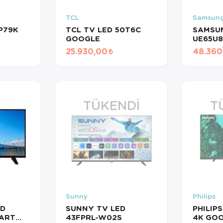
TCL
Samsun
P79K
TCL TV LED 50T6C
SAMSU
GOOGLE
UE65U
25.930,00
48.360
TÜKENDI
T
Sunny
Philips
ED
SUNNY TV LED
PHILIP
ART
43FPRL-W02S
4K GO