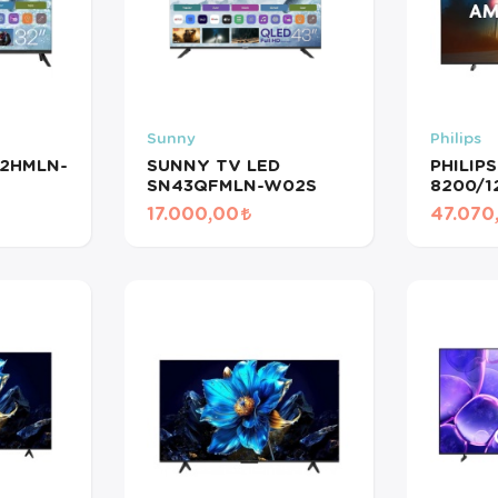
Sunny
Philips
2HMLN-
SUNNY TV LED
PHILIP
SN43QFMLN-W02S
8200/1
17.000,00
47.070