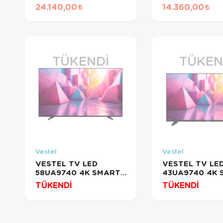
ANDROID
DVBS2
24.140,00
14.360,00
TÜKENDI
TÜKEN
Vestel
Vestel
VESTEL TV LED
VESTEL TV LE
58UA9740 4K SMART
43UA9740 4K 
ANDROID 20278798
ANDROID 2027
TÜKENDİ
TÜKENDİ