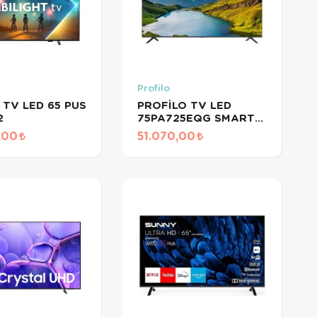
Profilo
S TV LED 65 PUS
PROFİLO TV LED
2
75PA725EQG SMART
4K GOOGLE
,00
51.070,00