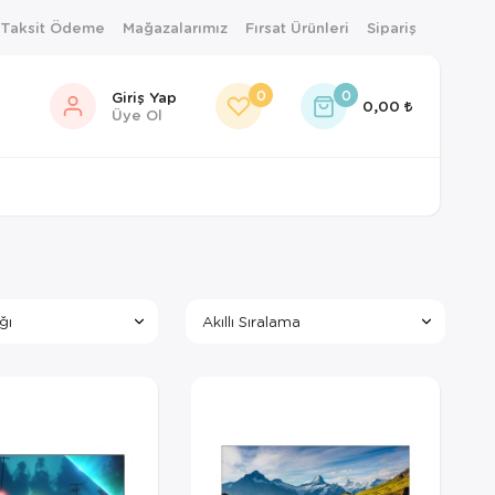
 Taksit Ödeme
Mağazalarımız
Fırsat Ürünleri
Sipariş
0
0
Giriş Yap
0,00
Üye Ol
ğı