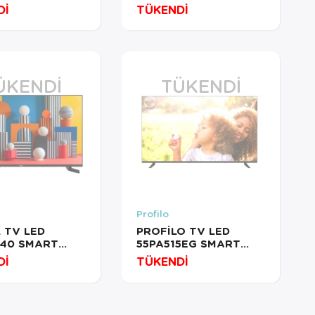
Dİ
TÜKENDİ
ÜKENDI
TÜKENDI
Profilo
 TV LED
PROFİLO TV LED
740 SMART
55PA515EG SMART
D 20278781
ANDROID
Dİ
TÜKENDİ