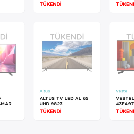
TÜKENDİ
TÜKEN
DI
TÜKENDI
T
Altus
Vestel
D
ALTUS TV LED AL 65
VESTEL
SMART
UHD 9823
43FA9
8783
ANDROI
TÜKENDİ
TÜKEN