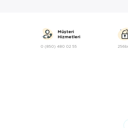
Müşteri
Hizmetleri
0 (850) 480 02 55
256bi