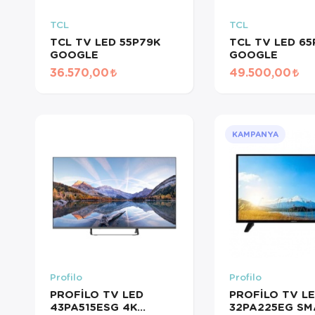
TCL
TCL
TCL TV LED 55P79K
TCL TV LED 65
GOOGLE
GOOGLE
36.570,00
49.500,00
KAMPANYA
Profilo
Profilo
PROFİLO TV LED
PROFİLO TV L
43PA515ESG 4K
32PA225EG SM