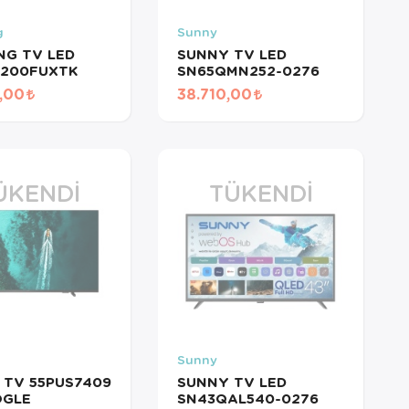
g
Sunny
NG TV LED
SUNNY TV LED
8200FUXTK
SN65QMN252-0276
,00
38.710,00
ÜKENDI
TÜKENDI
Sunny
S TV 55PUS7409
SUNNY TV LED
OGLE
SN43QAL540-0276