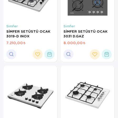
Servis Tabağı
Servis Takımı
Simfer
Simfer
SİMFER SETÜSTÜ OCAK
SİMFER SETÜSTÜ OCAK
Sosluk
3019-D INOX
3031 D.GAZ
7.210,00
8.000,00
Sürahi/Şişe
Şekerlik
Tatlı Tabağı
Tava
Tek Tencere
Tekli Tabak
Tencere Seti