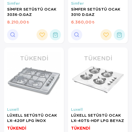
Simfer
Simfer
Tepsi
SİMFER SETÜSTÜ OCAK
SİMFER SETÜSTÜ OCAK
3036-D.GAZ
3010 D.GAZ
Termos
8.210,00
6.360,00
Tuzluk
Ütü Masası
Yağdanlık-Sir
TÜKENDI
TÜKENDI
Yemek Takım
Luxell
Luxell
LÜXELL SETÜSTÜ OCAK
LÜXELL SETÜSTÜ OCAK
LX-420F LPG İNOX
LX-40TS-HDF LPG BEYAZ
TÜKENDİ
TÜKENDİ