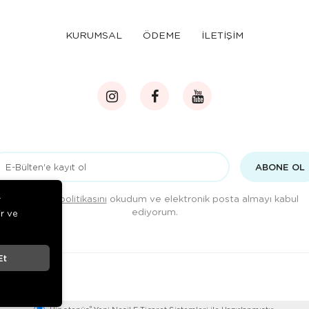
KURUMSAL
ÖDEME
İLETİŞİM
ABONE OL
Gizlilik politikasını
okudum ve elektronik posta almayı kabul
r
ediyorum.
ir ve
Et
®