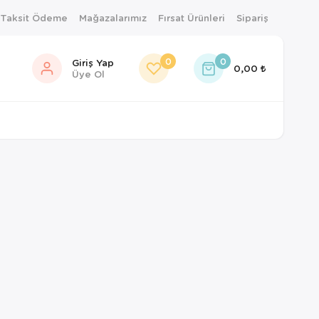
 Taksit Ödeme
Mağazalarımız
Fırsat Ürünleri
Sipariş
0
0
Giriş Yap
0,00
Üye Ol