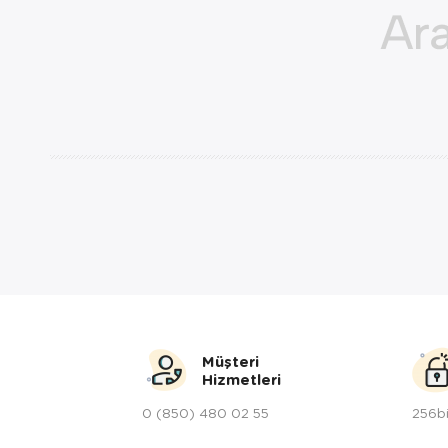
Müşteri
Hizmetleri
0 (850) 480 02 55
256bi