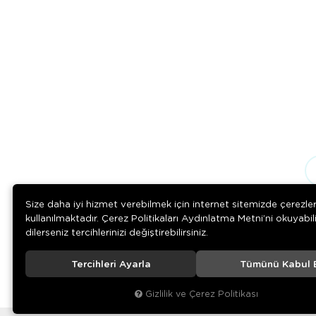
Size daha iyi hizmet verebilmek için internet sitemizde çerezle
kullanılmaktadır. Çerez Politikaları Aydınlatma Metni’ni okuyabil
dilerseniz tercihlerinizi değiştirebilirsiniz.
Tercihleri Ayarla
Tümünü Kabul 
© 2020
Çelik Ticaret
. Tüm hakları saklıdır.
Gizlilik ve Çerez Politikası