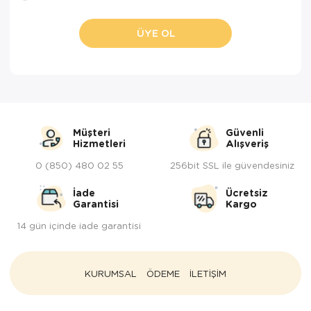
Paspas
Kurabiyelik
ÜYE OL
Pike Çk
Kurutmalık
Pike Tk
Merdiven
Salon Takımı
Mutfak Set
Tek Kişilik N
Omlet Set
Müşteri
Güvenli
Hizmetleri
Alışveriş
Tek Kişilik Uy
Pasta Seti
0 (850) 480 02 55
256bit SSL ile güvendesiniz
Yastık Kılıfı
Pasta Tabağı
İade
Ücretsiz
Garantisi
Kargo
Yastık Silikon
Sahan
14 gün içinde iade garantisi
Yatak Örtüsü
Saklama Kabı
KURUMSAL
ÖDEME
İLETİŞİM
Yorgan
Salata Tabağı
Semaver/çayk