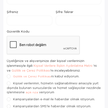
Mutfak Robo
Şifonyer
Havlu
Kahve Fincan
Şifreniz
Şifre Tekrar
Pizzamatik
Tabure
Kırlent
Kahve Makine
Robot Süpür
Tv Sehba
Klozet Tkm
Kahve Öğütü
Güvenlik Kodu
Rondo\Doğra
Yaşam Ünites
Koltuk Örtüs
Kase
Tost Makinesi
Yatak
Maksi Takım
Katmer Sacı
Ütü
Zigon Sehba
Masa Örtüsü
Kavanoz
Üyeliğinize ve alışverişinize dair kişisel verilerinizin
işlenmesiyle ilgili
'ni
Kişisel Verilere İlişkin Aydınlatma Metni
Vakum Makin
Nevresim Tak
Kayık Tabak
ve
'nı inceleyebilirsiniz.
Gizlilik ve Çerez Politikası
ni kabul ediyorum.
Gizlilik ve Çerez Politikası
Yoğurt Makin
Nevresim ve 
Kek Fanusu
Kişisel verilerimin, hizmetin sağlanabilmesi amacıyla yurt
dışında bulunan sunucularda ve hizmet sağlayıcılar nezdinde
Nevresim ve P
Kek Kalıbı
işlenmesine
veriyorum
açık rıza
Kampanyalardan e-mail ile haberdar olmak istiyorum.
Nevresim ve 
Kepçe Set
Kampanyalardan SMS'le haberdar olmak istiyorum.