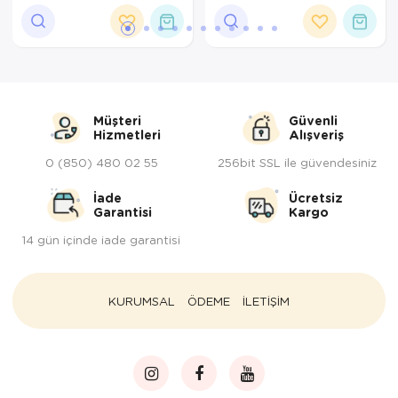
Tepsi
Termos
Tuzluk
Müşteri
Güvenli
Ütü Masası
Hizmetleri
Alışveriş
0 (850) 480 02 55
256bit SSL ile güvendesiniz
Yağdanlık-Sir
İade
Ücretsiz
Yemek Takım
Garantisi
Kargo
14 gün içinde iade garantisi
KURUMSAL
ÖDEME
İLETİŞİM