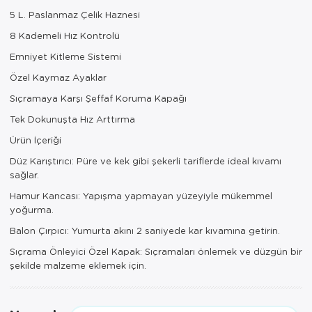
Paspas
Kurabiyelik
5 L. Paslanmaz Çelik Haznesi
8 Kademeli Hız Kontrolü
Pike Çk
Kurutmalık
Emniyet Kitleme Sistemi
Pike Tk
Merdiven
Özel Kaymaz Ayaklar
Salon Takımı
Mutfak Set
Sıçramaya Karşı Şeffaf Koruma Kapağı
Tek Dokunuşta Hız Arttırma
Tek Kişilik N
Omlet Set
Ürün İçeriği
Tek Kişilik Uy
Pasta Seti
Düz Karıştırıcı: Püre ve kek gibi şekerli tariflerde ideal kıvamı
sağlar.
Yastık Kılıfı
Pasta Tabağı
Hamur Kancası: Yapışma yapmayan yüzeyiyle mükemmel
yoğurma.
Yastık Silikon
Sahan
Balon Çırpıcı: Yumurta akını 2 saniyede kar kıvamına getirin.
Yatak Örtüsü
Saklama Kabı
Sıçrama Önleyici Özel Kapak: Sıçramaları önlemek ve düzgün bir
şekilde malzeme eklemek için.
Yorgan
Salata Tabağı
Semaver/çayk