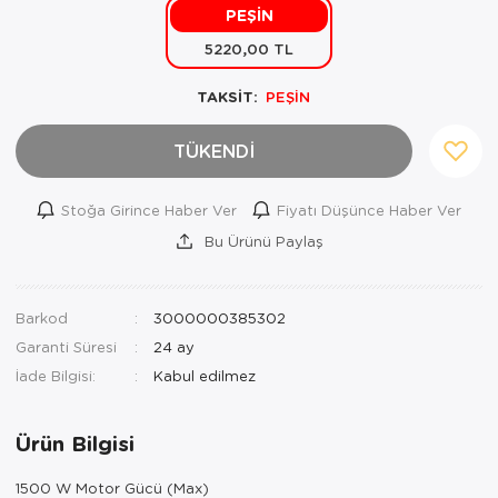
PEŞİN
Mutfak Robo
Şifonyer
Havlu
Kahve Fincan
5220,00 TL
Pizzamatik
Tabure
Kırlent
Kahve Makine
TAKSİT:
PEŞİN
Robot Süpür
Tv Sehba
Klozet Tkm
Kahve Öğütü
TÜKENDİ
Rondo\Doğra
Yaşam Ünites
Koltuk Örtüs
Kase
Stoğa Girince Haber Ver
Fiyatı Düşünce Haber Ver
Tost Makinesi
Yatak
Maksi Takım
Katmer Sacı
Bu Ürünü Paylaş
Ütü
Zigon Sehba
Masa Örtüsü
Kavanoz
Vakum Makin
Nevresim Tak
Kayık Tabak
Barkod
3000000385302
Garanti Süresi
24 ay
Yoğurt Makin
Nevresim ve 
Kek Fanusu
İade Bilgisi:
Nevresim ve P
Kek Kalıbı
Ürün Bilgisi
Nevresim ve 
Kepçe Set
1500 W Motor Gücü (Max)