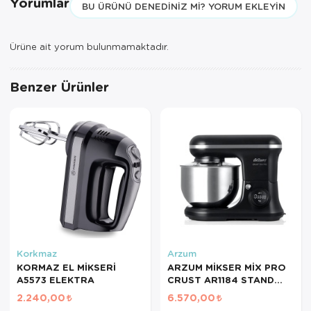
Yorumlar
BU ÜRÜNÜ DENEDINIZ MI? YORUM EKLEYIN
Servis Tabağı
Ürüne ait yorum bulunmamaktadır.
Servis Takımı
Benzer Ürünler
Sosluk
Sürahi/Şişe
Şekerlik
Tatlı Tabağı
Tava
Tek Tencere
Korkmaz
Arzum
Tekli Tabak
KORMAZ EL MİKSERİ
ARZUM MİKSER MİX PRO
A5573 ELEKTRA
CRUST AR1184 STAND
SİYAH
Tencere Seti
2.240,00
6.570,00