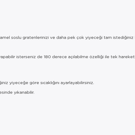
beşamel soslu gratenlerinizi ve daha pek çok yiyeceği tam istediğiniz k
ları yapabilir isterseniz de 180 derece açılabilme özelliği ile tek h
niz yiyeceğe göre sıcaklığını ayarlayabilirsiniz.
sinde yıkanabilir.