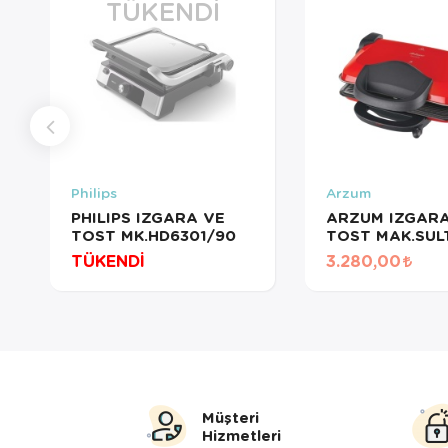
TÜKENDI
Philips
Arzum
PHILIPS IZGARA VE
ARZUM IZGARA
TOST MK.HD6301/90
TOST MAK.SUL
AR2007 KIRMIZ
TÜKENDİ
3.280,00
Müşteri
Hizmetleri