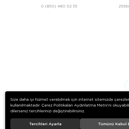
0 (850) 480 02 55
256bi
Size daha iyi hizmet verebilmek için internet sitemizde çerezle
kullanılmaktadır. Çerez Politikaları Aydınlatma Metni’ni okuyabil
dilerseniz tercihlerinizi değiştirebilirsiniz.
Tercihleri Ayarla
Tümünü Kabul 