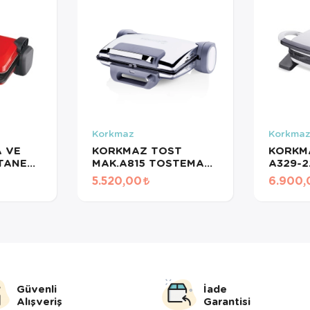
Korkmaz
Korkma
 VE
KORKMAZ TOST
KORKM
TANE
MAK.A815 TOSTEMA
A329-2
I
MAXİ İNOX/GRİ
5.520,00
6.900,
Güvenli
İade
Alışveriş
Garantisi