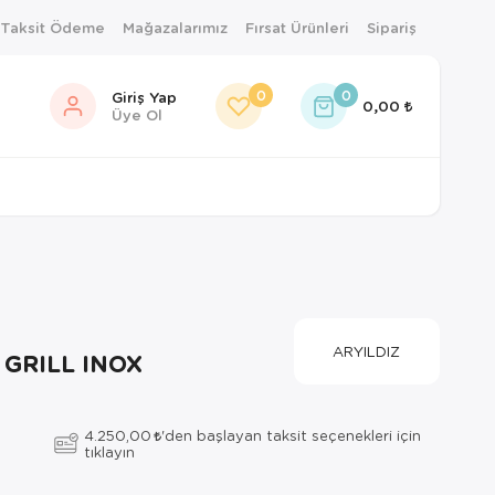
 Taksit Ödeme
Mağazalarımız
Fırsat Ürünleri
Sipariş
0
0
Giriş Yap
0,00
Üye Ol
ARYILDIZ
 GRILL INOX
4.250,00
'den başlayan taksit seçenekleri için
tıklayın