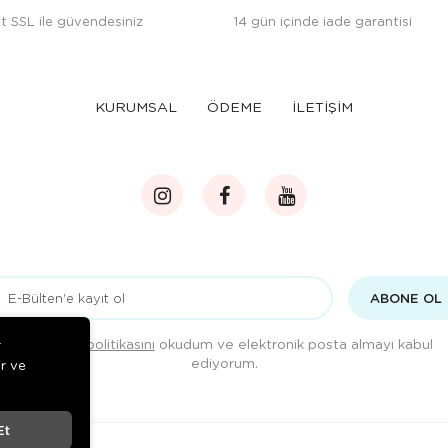
t SSL ile güvendesiniz
14 gün içinde iade garantisi
KURUMSAL
ÖDEME
İLETİŞİM
ABONE OL
Gizlilik politikasını
okudum ve elektronik posta almayı kabul
r
ediyorum.
ir ve
Et