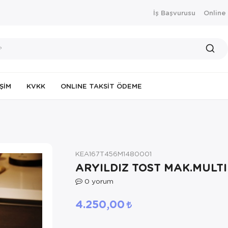
İş Başvurusu
Online
IŞIM
KVKK
ONLINE TAKSIT ÖDEME
KEA167T456M1480001
ARYILDIZ TOST MAK.MULTI
0
yorum
4.250,00