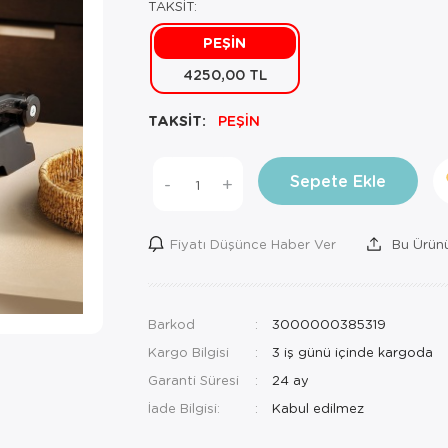
TAKSİT:
PEŞİN
4250,00 TL
TAKSİT:
PEŞİN
Sepete Ekle
-
+
Fiyatı Düşünce Haber Ver
Bu Ürünü
Barkod
3000000385319
Kargo Bilgisi
3 iş günü içinde kargoda
Garanti Süresi
24 ay
İade Bilgisi: