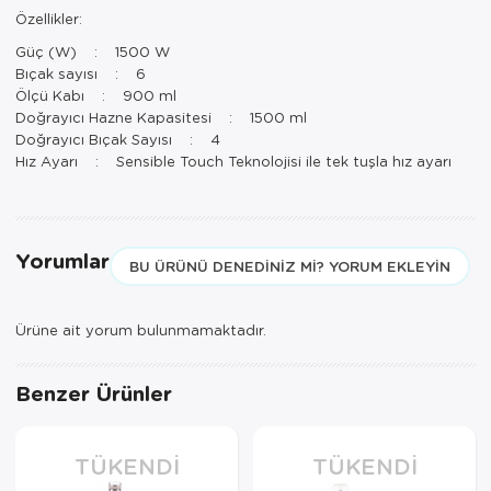
Paspas
Kurabiyelik
Özellikler:
Güç (W) : 1500 W
Pike Çk
Kurutmalık
Bıçak sayısı : 6
Ölçü Kabı : 900 ml
Pike Tk
Merdiven
Doğrayıcı Hazne Kapasitesi : 1500 ml
Doğrayıcı Bıçak Sayısı : 4
Salon Takımı
Mutfak Set
Hız Ayarı : Sensible Touch Teknolojisi ile tek tuşla hız ayarı
Tek Kişilik N
Omlet Set
Tek Kişilik Uy
Pasta Seti
Yorumlar
BU ÜRÜNÜ DENEDINIZ MI? YORUM EKLEYIN
Yastık Kılıfı
Pasta Tabağı
Ürüne ait yorum bulunmamaktadır.
Yastık Silikon
Sahan
Yatak Örtüsü
Saklama Kabı
Benzer Ürünler
Yorgan
Salata Tabağı
TÜKENDI
TÜKENDI
Semaver/çayk