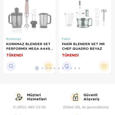
Servis Tabağı
Servis Takımı
Sosluk
Korkmaz
Fakir
Sürahi/Şişe
KORKMAZ BLENDER SET
FAKİR BLENDER SET MR
PERFORMİX MEGA A449-
CHEF QUADRO BEYAZ
Şekerlik
03 MOCHA
TÜKENDİ
TÜKENDİ
Tatlı Tabağı
Tava
Tek Tencere
Müşteri
Güvenli
Tekli Tabak
Hizmetleri
Alışveriş
0 (850) 480 02 55
256bit SSL ile güvendesiniz
Tencere Seti