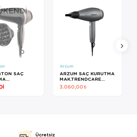
ÜKENDI
on
Arzum
GTON SAÇ
ARZUM SAÇ KURUTMA
MA
MAK.TRENDCARE
HERMACARE
ANTRASİT AR5109
Dİ
3.060,00
715
Ücretsiz