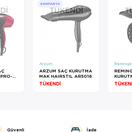
KAMPANYA
DI
TÜKENDI
T
Arzum
Remingt
AÇ
ARZUM SAÇ KURUTMA
REMIN
.PRO-
MAK HAIRSTIL AR5016
KURUT
MAK.T
TÜKENDİ
TÜKEN
PRO D5
Güvenli
İade