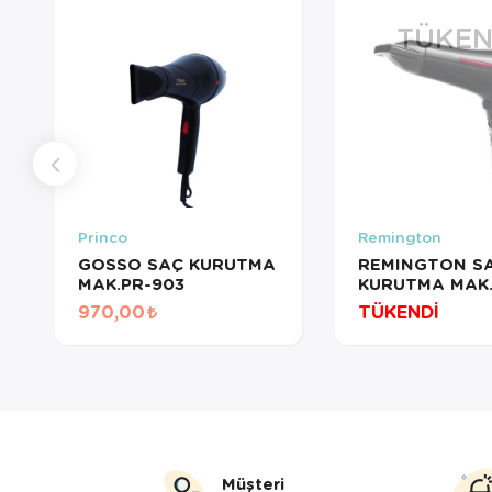
TÜKEN
Princo
Remington
GOSSO SAÇ KURUTMA
REMINGTON S
MAK.PR-903
KURUTMA MAK
AIR D5950
970,00
TÜKENDİ
Müşteri