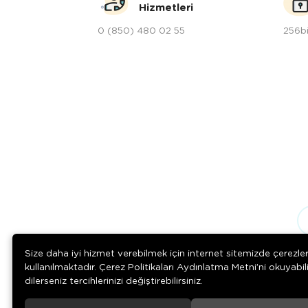
Hizmetleri
0 (850) 480 02 55
256bi
Size daha iyi hizmet verebilmek için internet sitemizde çerezle
kullanılmaktadır. Çerez Politikaları Aydınlatma Metni’ni okuyabil
dilerseniz tercihlerinizi değiştirebilirsiniz.