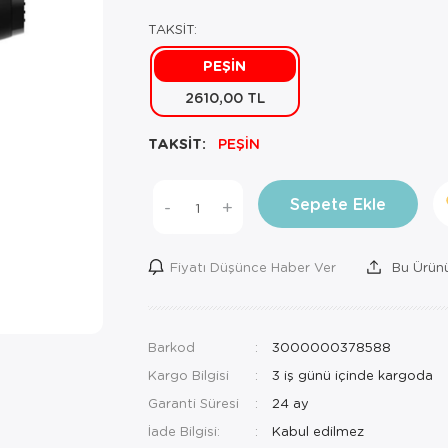
TAKSİT:
PEŞİN
2610,00 TL
TAKSİT:
PEŞİN
Sepete Ekle
-
+
Fiyatı Düşünce Haber Ver
Bu Ürünü
Barkod
3000000378588
Kargo Bilgisi
3 iş günü içinde kargoda
Garanti Süresi
24 ay
İade Bilgisi: