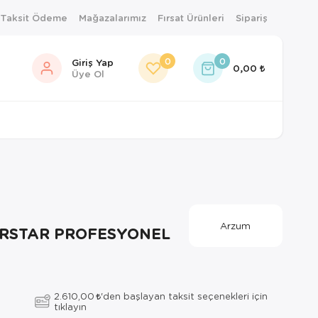
 Taksit Ödeme
Mağazalarımız
Fırsat Ürünleri
Sipariş
0
0
Giriş Yap
0,00
Üye Ol
Arzum
RSTAR PROFESYONEL
2.610,00
'den başlayan taksit seçenekleri için
tıklayın