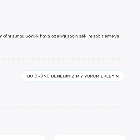
mkânı sunar. Soğuk hava özelliği saçın şeklini sabitlemeye
BU ÜRÜNÜ DENEDINIZ MI? YORUM EKLEYIN