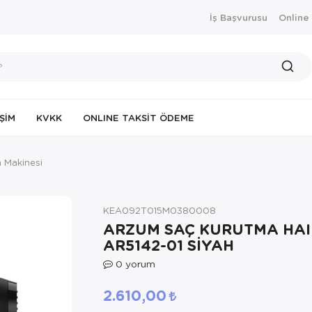
İş Başvurusu
Online
IŞIM
KVKK
ONLINE TAKSIT ÖDEME
 Makinesi
KEA092T015M0380008
ARZUM SAÇ KURUTMA HAI
AR5142-01 SİYAH
0
yorum
2.610,00