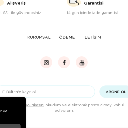
Alışveriş
Garantisi
t SSL ile güvendesiniz
14 gün içinde iade garantisi
KURUMSAL
ÖDEME
İLETİŞİM
ABONE OL
Gizlilik politikasını
okudum ve elektronik posta almayı kabul
r
ediyorum.
ir ve