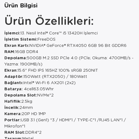
Paspas
Kurabiyelik
Ürün Bilgisi
Ürün Özellikleri:
Pike Çk
Kurutmalık
Pike Tk
Merdiven
İşlemci:
13. Nesil Intel® Core™ i5 13420H İşlemci
İşletim Sistemi:
FreeDOS
Salon Takımı
Mutfak Set
Ekran Kartı:
NVIDIA® GeForce® RTX4050 6GB 96 Bit GDDR6
RAM:
16GB DDR4
Tek Kişilik N
Omlet Set
Depolama:
500GB M.2 SSD PCle 4.0 (PCle; Okuma: 4700MB/s -
Yazma: 1900MB/s)
Tek Kişilik Uy
Pasta Seti
Ekran:
15.6" FHD IPS 165HZ 100% sRGB 250NIT
Adaptör:
150Watt (RTX2050) / 180Watt
Bağlantı:
Intel® Wi-Fi 6 AX201 (2x2)
Yastık Kılıfı
Pasta Tabağı
Batarya:
4cell63.05Whr
Depolama Slot:
NVMe*2
Yastık Silikon
Sahan
Hafiflik:
2.5kg
İncelik:
24mm
Yatak Örtüsü
Saklama Kabı
Kamera:
20P HD 1MP
Portlar:
USB 3.1 (Gen1) *3 / HDMI*1 / TYPE-C*1 /RJ45 LAN*1 /
Yorgan
Salata Tabağı
Mikrofon*1
RAM Slot:
DDR4*2
Semaver/çayk
Tasarım:
Metal