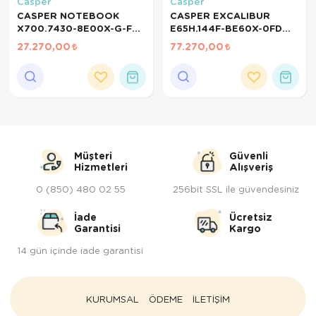
Casper
Casper
Tepsi
CASPER NOTEBOOK
CASPER EXCALIBUR
X700.7430-8E00X-G-F
E65H.144F-BE60X-0FD
RYZEN 5-7430U İŞLEMCİ
INTEL CORE İ5-14400F
Termos
27.270,00
77.270,00
500GB NVME SSD 8GB
16GB RAM 500GB NVME
RAM AMD RADEON
SSD 8GB NVIDIA RTX
Tuzluk
GRAPHICS 15.6'' FHD
5060 EKRAN KARTI
Ütü Masası
Yağdanlık-Sir
Müşteri
Güvenli
Yemek Takım
Hizmetleri
Alışveriş
0 (850) 480 02 55
256bit SSL ile güvendesiniz
İade
Ücretsiz
Garantisi
Kargo
14 gün içinde iade garantisi
KURUMSAL
ÖDEME
İLETİŞİM