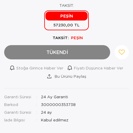
TAKSİT:
Mutfak Robo
Şifonyer
Havlu
Kahve Fincan
PEŞİN
Pizzamatik
Tabure
Kırlent
Kahve Makine
57230,00 TL
Robot Süpür
Tv Sehba
Klozet Tkm
Kahve Öğütü
TAKSİT:
PEŞİN
Rondo\Doğra
Yaşam Ünites
Koltuk Örtüs
Kase
TÜKENDİ
Tost Makinesi
Yatak
Maksi Takım
Katmer Sacı
Stoğa Girince Haber Ver
Fiyatı Düşünce Haber Ver
Ütü
Zigon Sehba
Masa Örtüsü
Kavanoz
Bu Ürünü Paylaş
Vakum Makin
Nevresim Tak
Kayık Tabak
Garanti Süresi
24 Ay Garanti
Yoğurt Makin
Nevresim ve 
Kek Fanusu
Barkod
3000000353738
Nevresim ve P
Kek Kalıbı
Garanti Süresi
24 ay
İade Bilgisi:
Nevresim ve 
Kepçe Set