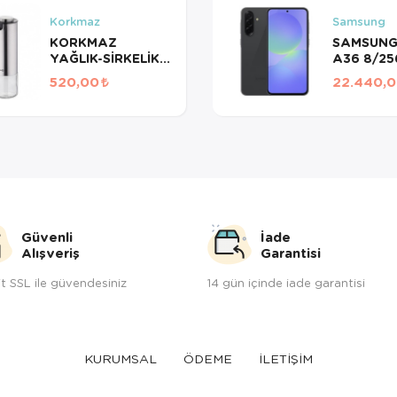
Korkmaz
Samsung
KORKMAZ
SAMSUNG
YAĞLIK-SİRKELİK
A36 8/2
STORA PLUS
520,00
22.440,
A5522 SATİN
Güvenli
İade
Alışveriş
Garantisi
t SSL ile güvendesiniz
14 gün içinde iade garantisi
KURUMSAL
ÖDEME
İLETİŞİM