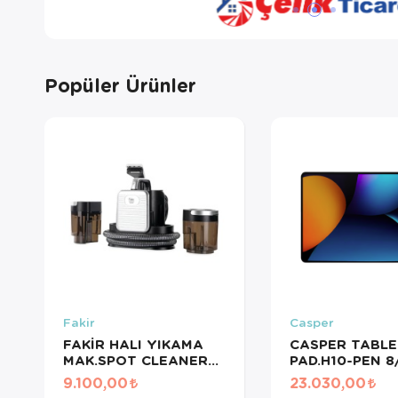
Popüler Ürünler
Fakir
Casper
FAKİR HALI YIKAMA
CASPER TABLE
MAK.SPOT CLEANER
PAD.H10-PEN 8
PR 3018
9.100,00
23.030,00