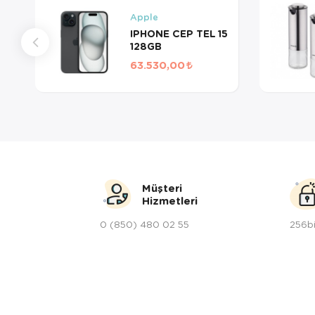
Apple
IPHONE CEP TEL 15
128GB
63.530,00
Müşteri
Hizmetleri
0 (850) 480 02 55
256bi