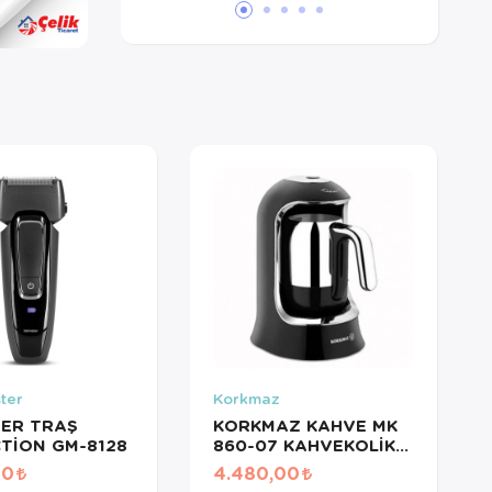
ter
Korkmaz
TER TRAŞ
KORKMAZ KAHVE MK
TİON GM-8128
860-07 KAHVEKOLİK
SİYAH
00
4.480,00