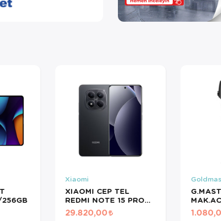
Xiaomi
Goldmas
T
XIAOMI CEP TEL
G.MAS
/256GB
REDMI NOTE 15 PRO
MAK.AC
12/512GB
29.820,00
1.080,