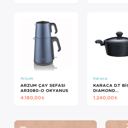
Arzum
Karaca
ARZUM ÇAY SEFASI
KARACA D.T Bİ
AR3080-O OKYANUS
DIAMOND
ANTIBAKTERIY
4.180,00
1.240,00
24CM