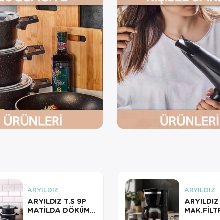
ARYILDIZ
ARYILDIZ
ARYILDIZ T.S 9P
ARYILDIZ
MATİLDA DÖKÜM
MAK.FİLT
ANTRASİT
ROBUST