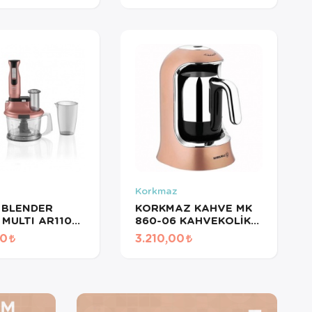
Korkmaz
 BLENDER
KORKMAZ KAHVE MK
 MULTI AR1103
860-06 KAHVEKOLİK
TIMI
ROSEKROM
00
3.210,00