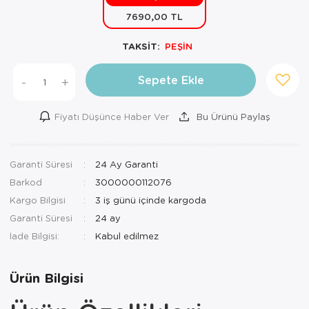
7690,00 TL
Mutfak Robo
Şifonyer
Havlu
Kahve Fincan
TAKSİT:
PEŞİN
Pizzamatik
Tabure
Kırlent
Kahve Makine
Robot Süpür
Tv Sehba
Klozet Tkm
Kahve Öğütü
Sepete Ekle
-
+
Rondo\Doğra
Yaşam Ünites
Koltuk Örtüs
Kase
Fiyatı Düşünce Haber Ver
Bu Ürünü Paylaş
Tost Makinesi
Yatak
Maksi Takım
Katmer Sacı
Garanti Süresi
24 Ay Garanti
Ütü
Zigon Sehba
Masa Örtüsü
Kavanoz
Barkod
3000000112076
Vakum Makin
Nevresim Tak
Kayık Tabak
Kargo Bilgisi
3 iş günü içinde kargoda
Garanti Süresi
24 ay
Yoğurt Makin
Nevresim ve 
Kek Fanusu
İade Bilgisi:
Nevresim ve P
Kek Kalıbı
Ürün Bilgisi
Nevresim ve 
Kepçe Set