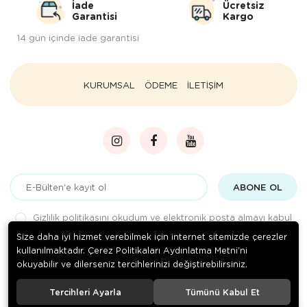
İade
Ücretsiz
Garantisi
Kargo
14 gün içinde iade garantisi
KURUMSAL
ÖDEME
İLETİŞİM
ABONE OL
Gizlilik politikasını
okudum ve elektronik posta almayı kabul
ediyorum.
Size daha iyi hizmet verebilmek için internet sitemizde çerezler
kullanılmaktadır. Çerez Politikaları Aydınlatma Metni’ni
okuyabilir ve dilerseniz tercihlerinizi değiştirebilirsiniz.
© 2020
Çelik Ticaret
. Tüm hakları saklıdır.
Tercihleri Ayarla
Tümünü Kabul Et