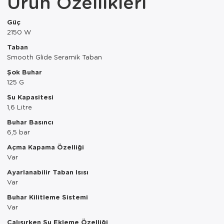
Ürün Özellikleri
Paspas
Kurabiyelik
Güç
Pike Çk
Kurutmalık
2150 W
Taban
Pike Tk
Merdiven
Smooth Glide Seramik Taban
Salon Takımı
Mutfak Set
Şok Buhar
125 G
Tek Kişilik N
Omlet Set
Su Kapasitesi
1,6 Litre
Tek Kişilik Uy
Pasta Seti
Buhar Basıncı
6,5 bar
Yastık Kılıfı
Pasta Tabağı
Açma Kapama Özelliği
Yastık Silikon
Sahan
Var
Ayarlanabilir Taban Isısı
Yatak Örtüsü
Saklama Kabı
Var
Buhar Kilitleme Sistemi
Yorgan
Salata Tabağı
Var
Semaver/çayk
Çalışırken Su Ekleme Özelliği