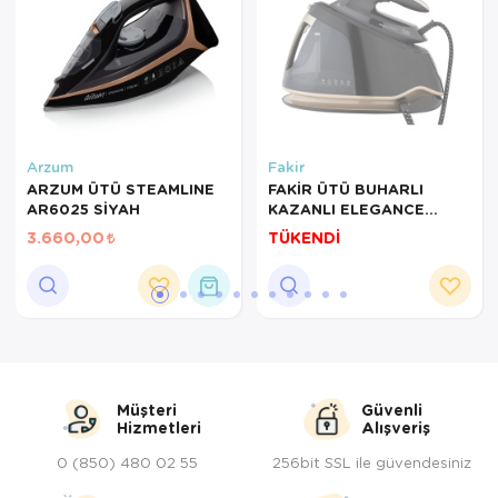
Tepsi
Termos
Tuzluk
Ütü Masası
Arzum
Fakir
ARZUM ÜTÜ STEAMLINE
FAKİR ÜTÜ BUHARLI
AR6025 SİYAH
KAZANLI ELEGANCE
Yağdanlık-Sir
DBS8010 STEAM STATION
3.660,00
TÜKENDİ
Yemek Takım
Müşteri
Güvenli
Hizmetleri
Alışveriş
0 (850) 480 02 55
256bit SSL ile güvendesiniz