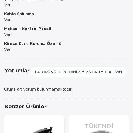
Var
Servis Tabağı
Kablo Saklama
Var
Servis Takımı
Mekanik Kontrol Paneli
Var
Sosluk
Kirece Karşı Koruma Özelliği
Sürahi/Şişe
Var
Şekerlik
Yorumlar
BU ÜRÜNÜ DENEDINIZ MI? YORUM EKLEYIN
Tatlı Tabağı
Tava
Ürüne ait yorum bulunmamaktadır.
Tek Tencere
Benzer Ürünler
Tekli Tabak
TÜKENDI
Tencere Seti