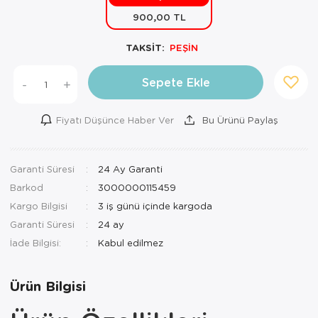
900,00 TL
Mutfak Robo
Şifonyer
Havlu
Kahve Fincan
TAKSİT:
PEŞİN
Pizzamatik
Tabure
Kırlent
Kahve Makine
Robot Süpür
Tv Sehba
Klozet Tkm
Kahve Öğütü
Sepete Ekle
-
+
Rondo\Doğra
Yaşam Ünites
Koltuk Örtüs
Kase
Fiyatı Düşünce Haber Ver
Bu Ürünü Paylaş
Tost Makinesi
Yatak
Maksi Takım
Katmer Sacı
Garanti Süresi
24 Ay Garanti
Ütü
Zigon Sehba
Masa Örtüsü
Kavanoz
Barkod
3000000115459
Vakum Makin
Nevresim Tak
Kayık Tabak
Kargo Bilgisi
3 iş günü içinde kargoda
Garanti Süresi
24 ay
Yoğurt Makin
Nevresim ve 
Kek Fanusu
İade Bilgisi:
Nevresim ve P
Kek Kalıbı
Ürün Bilgisi
Nevresim ve 
Kepçe Set