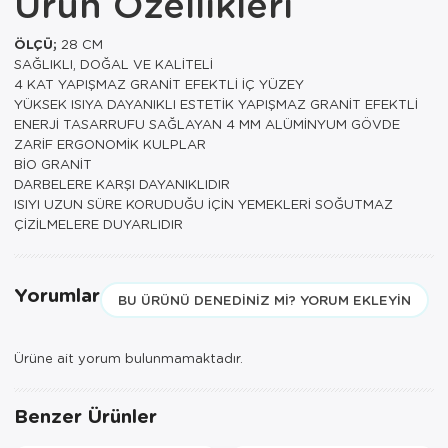
Ürün Özellikleri
Paspas
Kurabiyelik
ÖLÇÜ;
28 CM
Pike Çk
Kurutmalık
SAĞLIKLI, DOĞAL VE KALİTELİ
4 KAT YAPIŞMAZ GRANİT EFEKTLİ İÇ YÜZEY
Pike Tk
Merdiven
YÜKSEK ISIYA DAYANIKLI ESTETİK YAPIŞMAZ GRANİT EFEKTLİ
ENERJİ TASARRUFU SAĞLAYAN 4 MM ALÜMİNYUM GÖVDE
Salon Takımı
Mutfak Set
ZARİF ERGONOMİK KULPLAR
BİO GRANİT
Tek Kişilik N
Omlet Set
DARBELERE KARŞI DAYANIKLIDIR
ISIYI UZUN SÜRE KORUDUĞU İÇİN YEMEKLERİ SOĞUTMAZ
ÇİZİLMELERE DUYARLIDIR
Tek Kişilik Uy
Pasta Seti
Yastık Kılıfı
Pasta Tabağı
Yorumlar
BU ÜRÜNÜ DENEDINIZ MI? YORUM EKLEYIN
Yastık Silikon
Sahan
Yatak Örtüsü
Saklama Kabı
Ürüne ait yorum bulunmamaktadır.
Yorgan
Salata Tabağı
Benzer Ürünler
Semaver/çayk