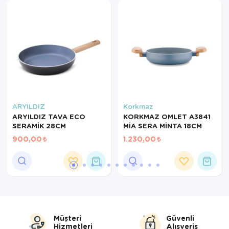
Servis Tabağı
Servis Takımı
Sosluk
Sürahi/Şişe
Şekerlik
ARYILDIZ
Korkmaz
ARYILDIZ TAVA ECO
KORKMAZ OMLET A3841
SERAMİK 28CM
MİA SERA MİNTA 18CM
Tatlı Tabağı
900,00
1.230,00
Tava
Tek Tencere
Tekli Tabak
Tencere Seti
Müşteri
Güvenli
Hizmetleri
Alışveriş