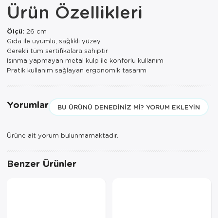
Ürün Özellikleri
Paspas
Kurabiyelik
Pike Çk
Kurutmalık
Ölçü:
26 cm
Gıda ile uyumlu, sağlıklı yüzey
Pike Tk
Merdiven
Gerekli tüm sertifikalara sahiptir
Isınma yapmayan metal kulp ile konforlu kullanım
Salon Takımı
Mutfak Set
Pratik kullanım sağlayan ergonomik tasarım
Tek Kişilik N
Omlet Set
Yorumlar
BU ÜRÜNÜ DENEDINIZ MI? YORUM EKLEYIN
Tek Kişilik Uy
Pasta Seti
Yastık Kılıfı
Pasta Tabağı
Ürüne ait yorum bulunmamaktadır.
Yastık Silikon
Sahan
Benzer Ürünler
Yatak Örtüsü
Saklama Kabı
Yorgan
Salata Tabağı
Semaver/çayk