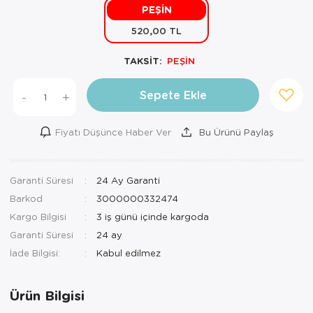
PEŞİN
Mutfak Robo
Şifonyer
Havlu
Kahve Fincan
520,00 TL
Pizzamatik
Tabure
Kırlent
Kahve Makine
TAKSİT:
PEŞİN
Robot Süpür
Tv Sehba
Klozet Tkm
Kahve Öğütü
Sepete Ekle
-
+
Rondo\Doğra
Yaşam Ünites
Koltuk Örtüs
Kase
Fiyatı Düşünce Haber Ver
Bu Ürünü Paylaş
Tost Makinesi
Yatak
Maksi Takım
Katmer Sacı
Ütü
Zigon Sehba
Masa Örtüsü
Kavanoz
Garanti Süresi
24 Ay Garanti
Barkod
3000000332474
Vakum Makin
Nevresim Tak
Kayık Tabak
Kargo Bilgisi
3 iş günü içinde kargoda
Yoğurt Makin
Nevresim ve 
Kek Fanusu
Garanti Süresi
24 ay
İade Bilgisi:
Nevresim ve P
Kek Kalıbı
Nevresim ve 
Kepçe Set
Ürün Bilgisi