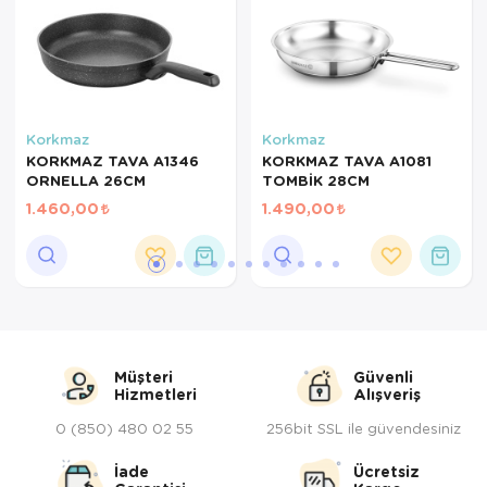
Servis Tabağı
Servis Takımı
Sosluk
Korkmaz
Korkmaz
KORKMAZ TAVA A1346
KORKMAZ TAVA A1081
Sürahi/Şişe
ORNELLA 26CM
TOMBİK 28CM
1.460,00
1.490,00
Şekerlik
Tatlı Tabağı
Tava
Tek Tencere
Müşteri
Güvenli
Hizmetleri
Alışveriş
Tekli Tabak
0 (850) 480 02 55
256bit SSL ile güvendesiniz
Tencere Seti
İade
Ücretsiz