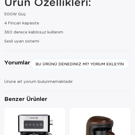
Ürün Özellikleri:
Paspas
Kurabiyelik
500W Güç
Pike Çk
Kurutmalık
4 Fincan kapasite
Pike Tk
Merdiven
360 derece kablosuz kullanım
Sesli uyarı sistemi
Salon Takımı
Mutfak Set
Tek Kişilik N
Omlet Set
Yorumlar
BU ÜRÜNÜ DENEDINIZ MI? YORUM EKLEYIN
Tek Kişilik Uy
Pasta Seti
Yastık Kılıfı
Pasta Tabağı
Ürüne ait yorum bulunmamaktadır.
Yastık Silikon
Sahan
Benzer Ürünler
Yatak Örtüsü
Saklama Kabı
Yorgan
Salata Tabağı
Semaver/çayk