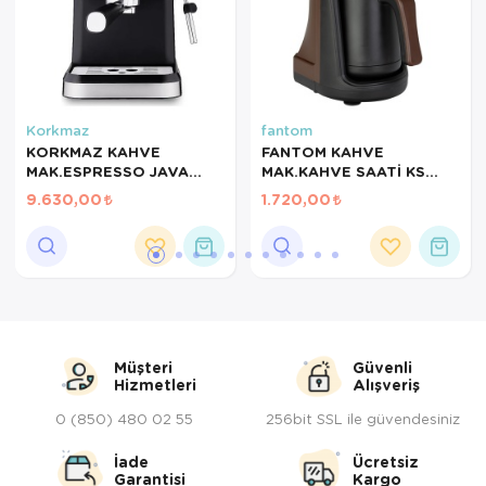
Servis Tabağı
Servis Takımı
Korkmaz
fantom
Sosluk
KORKMAZ KAHVE
FANTOM KAHVE
MAK.ESPRESSO JAVA
MAK.KAHVE SAATİ KS
Sürahi/Şişe
A981
1000
9.630,00
1.720,00
Şekerlik
Tatlı Tabağı
Tava
Tek Tencere
Müşteri
Güvenli
Hizmetleri
Alışveriş
Tekli Tabak
0 (850) 480 02 55
256bit SSL ile güvendesiniz
Tencere Seti
İade
Ücretsiz
Garantisi
Kargo