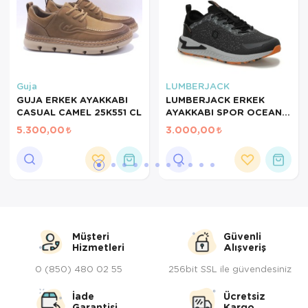
Servis Tabağı
Servis Takımı
Sosluk
Guja
LUMBERJACK
GUJA ERKEK AYAKKABI
LUMBERJACK ERKEK
CASUAL CAMEL 25K551 CL
AYAKKABI SPOR OCEAN
Sürahi/Şişe
101782785
5.300,00
3.000,00
Şekerlik
Tatlı Tabağı
Tava
Tek Tencere
Müşteri
Güvenli
Hizmetleri
Alışveriş
Tekli Tabak
0 (850) 480 02 55
256bit SSL ile güvendesiniz
Tencere Seti
İade
Ücretsiz
Garantisi
Kargo