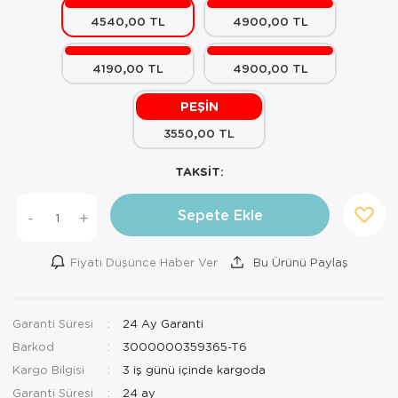
4540,00 TL
4900,00 TL
Mutfak Robo
Şifonyer
Havlu
Kahve Fincan
Pizzamatik
Tabure
Kırlent
Kahve Makine
4190,00 TL
4900,00 TL
Robot Süpür
Tv Sehba
Klozet Tkm
Kahve Öğütü
PEŞİN
3550,00 TL
Rondo\Doğra
Yaşam Ünites
Koltuk Örtüs
Kase
TAKSİT:
Tost Makinesi
Yatak
Maksi Takım
Katmer Sacı
Sepete Ekle
-
+
Ütü
Zigon Sehba
Masa Örtüsü
Kavanoz
Vakum Makin
Nevresim Tak
Kayık Tabak
Fiyatı Düşünce Haber Ver
Bu Ürünü Paylaş
Yoğurt Makin
Nevresim ve 
Kek Fanusu
Garanti Süresi
24 Ay Garanti
Nevresim ve P
Kek Kalıbı
Barkod
3000000359365-T6
Nevresim ve 
Kepçe Set
Kargo Bilgisi
3 iş günü içinde kargoda
Garanti Süresi
24 ay