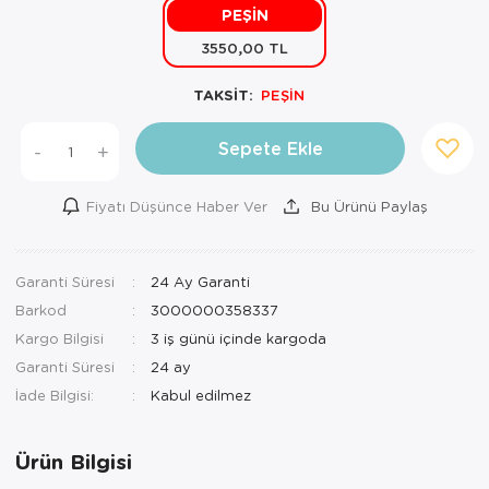
PEŞİN
Mutfak Robo
Şifonyer
Havlu
Kahve Fincan
3550,00 TL
Pizzamatik
Tabure
Kırlent
Kahve Makine
TAKSİT:
PEŞİN
Robot Süpür
Tv Sehba
Klozet Tkm
Kahve Öğütü
Sepete Ekle
-
+
Rondo\Doğra
Yaşam Ünites
Koltuk Örtüs
Kase
Fiyatı Düşünce Haber Ver
Bu Ürünü Paylaş
Tost Makinesi
Yatak
Maksi Takım
Katmer Sacı
Ütü
Zigon Sehba
Masa Örtüsü
Kavanoz
Garanti Süresi
24 Ay Garanti
Barkod
3000000358337
Vakum Makin
Nevresim Tak
Kayık Tabak
Kargo Bilgisi
3 iş günü içinde kargoda
Yoğurt Makin
Nevresim ve 
Kek Fanusu
Garanti Süresi
24 ay
İade Bilgisi:
Nevresim ve P
Kek Kalıbı
Nevresim ve 
Kepçe Set
Ürün Bilgisi