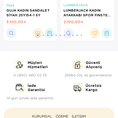
Guja
LUMBERJACK
Servis Tabağı
GUJA KADIN SANDALET
LUMBERJACK KADIN
SİYAH 25Y154-1 SY
AYAKKABI SPOR FINSTER
101783324
Servis Takımı
3.100,00
2.100,00
Sosluk
Sürahi/Şişe
Şekerlik
Müşteri
Güvenli
Tatlı Tabağı
Hizmetleri
Alışveriş
0 (850) 480 02 55
256bit SSL ile güvendesiniz
Tava
İade
Ücretsiz
Tek Tencere
Garantisi
Kargo
14 gün içinde iade garantisi
Tekli Tabak
Tencere Seti
KURUMSAL
ÖDEME
İLETİŞİM