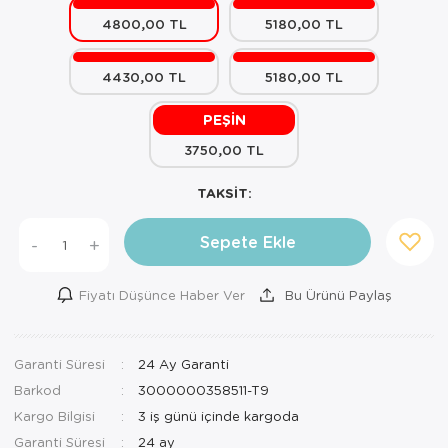
4800,00 TL
5180,00 TL
Mutfak Robo
Şifonyer
Havlu
Kahve Fincan
Pizzamatik
Tabure
Kırlent
Kahve Makine
4430,00 TL
5180,00 TL
Robot Süpür
Tv Sehba
Klozet Tkm
Kahve Öğütü
PEŞİN
3750,00 TL
Rondo\Doğra
Yaşam Ünites
Koltuk Örtüs
Kase
TAKSİT:
Tost Makinesi
Yatak
Maksi Takım
Katmer Sacı
Sepete Ekle
-
+
Ütü
Zigon Sehba
Masa Örtüsü
Kavanoz
Vakum Makin
Nevresim Tak
Kayık Tabak
Fiyatı Düşünce Haber Ver
Bu Ürünü Paylaş
Yoğurt Makin
Nevresim ve 
Kek Fanusu
Garanti Süresi
24 Ay Garanti
Nevresim ve P
Kek Kalıbı
Barkod
3000000358511-T9
Nevresim ve 
Kepçe Set
Kargo Bilgisi
3 iş günü içinde kargoda
Garanti Süresi
24 ay