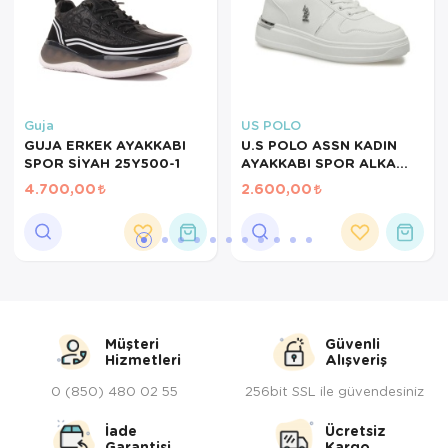
Servis Tabağı
Servis Takımı
Sosluk
Guja
US POLO
GUJA ERKEK AYAKKABI
U.S POLO ASSN KADIN
SPOR SİYAH 25Y500-1
AYAKKABI SPOR ALKA
Sürahi/Şişe
BEYAZ 101946702
4.700,00
2.600,00
Şekerlik
Tatlı Tabağı
Tava
Tek Tencere
Müşteri
Güvenli
Hizmetleri
Alışveriş
Tekli Tabak
0 (850) 480 02 55
256bit SSL ile güvendesiniz
Tencere Seti
İade
Ücretsiz
Garantisi
Kargo