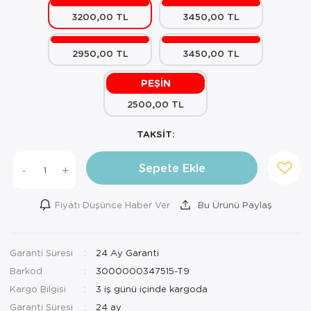
3200,00 TL
3450,00 TL
Mutfak Robo
Şifonyer
Havlu
Kahve Fincan
Pizzamatik
Tabure
Kırlent
Kahve Makine
2950,00 TL
3450,00 TL
Robot Süpür
Tv Sehba
Klozet Tkm
Kahve Öğütü
PEŞİN
2500,00 TL
Rondo\Doğra
Yaşam Ünites
Koltuk Örtüs
Kase
TAKSİT:
Tost Makinesi
Yatak
Maksi Takım
Katmer Sacı
Sepete Ekle
-
+
Ütü
Zigon Sehba
Masa Örtüsü
Kavanoz
Vakum Makin
Nevresim Tak
Kayık Tabak
Fiyatı Düşünce Haber Ver
Bu Ürünü Paylaş
Yoğurt Makin
Nevresim ve 
Kek Fanusu
Garanti Süresi
24 Ay Garanti
Nevresim ve P
Kek Kalıbı
Barkod
3000000347515-T9
Nevresim ve 
Kepçe Set
Kargo Bilgisi
3 iş günü içinde kargoda
Garanti Süresi
24 ay