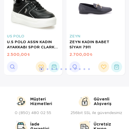
Servis Tabağı
Servis Takımı
Sosluk
US POLO
ZEYN
U.S POLO ASSN KADIN
ZEYN KADIN BABET
AYAKKABI SPOR CLARKE
SİYAH 7911
Sürahi/Şişe
SİYAH 101946718
2.500,00
2.700,00
Şekerlik
Tatlı Tabağı
Tava
Tek Tencere
Müşteri
Güvenli
Hizmetleri
Alışveriş
Tekli Tabak
0 (850) 480 02 55
256bit SSL ile güvendesiniz
Tencere Seti
İade
Ücretsiz
Garantisi
Kargo