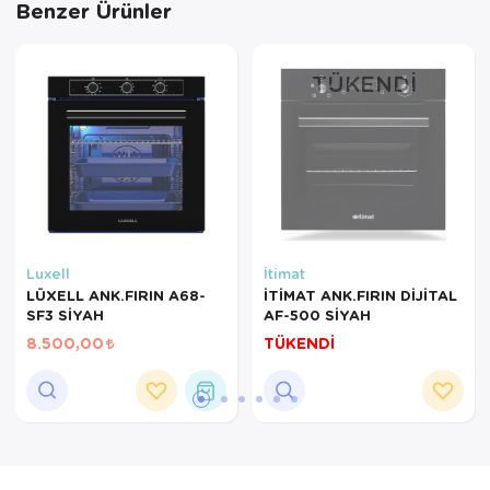
Benzer Ürünler
Servis Tabağı
TÜKENDI
Servis Takımı
Sosluk
Sürahi/Şişe
Şekerlik
Tatlı Tabağı
Luxell
İtimat
LÜXELL ANK.FIRIN A68-
İTİMAT ANK.FIRIN DİJİTAL
SF3 SİYAH
AF-500 SİYAH
Tava
8.500,00
TÜKENDİ
Tek Tencere
Tekli Tabak
Tencere Seti