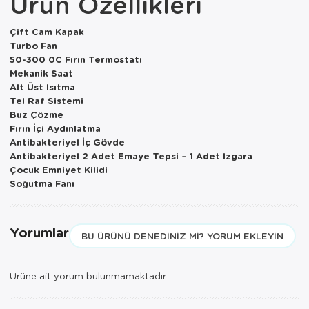
Ürün Özellikleri
Paspas
Kurabiyelik
Çift Cam Kapak
Pike Çk
Kurutmalık
Turbo Fan
50-300 0C Fırın Termostatı
Pike Tk
Merdiven
Mekanik Saat
Alt Üst Isıtma
Salon Takımı
Mutfak Set
Tel Raf Sistemi
Buz Çözme
Tek Kişilik N
Omlet Set
Fırın İçi Aydınlatma
Antibakteriyel İç Gövde
Tek Kişilik Uy
Pasta Seti
Antibakteriyel 2 Adet Emaye Tepsi – 1 Adet Izgara
Çocuk Emniyet Kilidi
Soğutma Fanı
Yastık Kılıfı
Pasta Tabağı
Yastık Silikon
Sahan
Yorumlar
BU ÜRÜNÜ DENEDINIZ MI? YORUM EKLEYIN
Yatak Örtüsü
Saklama Kabı
Yorgan
Salata Tabağı
Ürüne ait yorum bulunmamaktadır.
Semaver/çayk