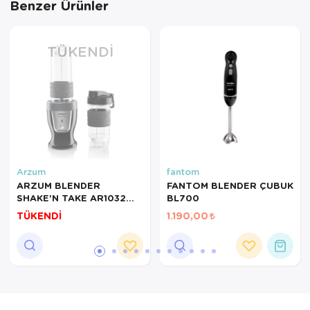
Benzer Ürünler
Servis Tabağı
TÜKENDI
Servis Takımı
Sosluk
Sürahi/Şişe
Şekerlik
Arzum
fantom
Tatlı Tabağı
ARZUM BLENDER
FANTOM BLENDER ÇUBUK
SHAKE'N TAKE AR1032
BL700
Tava
SİYAH
TÜKENDİ
1.190,00
Tek Tencere
Tekli Tabak
Tencere Seti