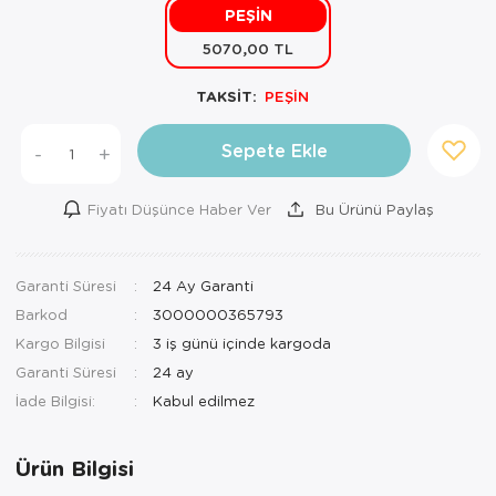
PEŞİN
Mutfak Robo
Şifonyer
Havlu
Kahve Fincan
5070,00 TL
Pizzamatik
Tabure
Kırlent
Kahve Makine
TAKSİT:
PEŞİN
Robot Süpür
Tv Sehba
Klozet Tkm
Kahve Öğütü
Sepete Ekle
-
+
Rondo\Doğra
Yaşam Ünites
Koltuk Örtüs
Kase
Fiyatı Düşünce Haber Ver
Bu Ürünü Paylaş
Tost Makinesi
Yatak
Maksi Takım
Katmer Sacı
Ütü
Zigon Sehba
Masa Örtüsü
Kavanoz
Garanti Süresi
24 Ay Garanti
Barkod
3000000365793
Vakum Makin
Nevresim Tak
Kayık Tabak
Kargo Bilgisi
3 iş günü içinde kargoda
Yoğurt Makin
Nevresim ve 
Kek Fanusu
Garanti Süresi
24 ay
İade Bilgisi:
Nevresim ve P
Kek Kalıbı
Nevresim ve 
Kepçe Set
Ürün Bilgisi