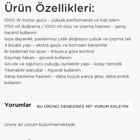
Ürün Özellikleri:
Paspas
Kurabiyelik
Pike Çk
Kurutmalık
1000 W motor gücü – yüksek performanslı ve hızlı işlem
1750 ml doğrama / 1000 ml ölçü ve çırpma haznesi – geniş
Pike Tk
Merdiven
hacimli kullanım
Isıya dayanıklı, paslanmaz çelik doğrayıcı çubuk ve çırpma teli
Salon Takımı
Mutfak Set
4 bıçaklı yapı – ekstra güçlü ve homojen karışımlar
İki kademeli hız ayarı – ihtiyaca göre kontrol
Tek Kişilik N
Omlet Set
Kaymaz taban – güvenli kullanım
Gövde ve öğütücü çubuğu ayrılabilir yapı – kolay temizlik
Yıkanabilir parçalar – hijyenik kullanım
Tek Kişilik Uy
Pasta Seti
Geniş besleme haznesi – daha büyük parça girişi, daha pratik
kullanım
Yastık Kılıfı
Pasta Tabağı
Yastık Silikon
Sahan
Yorumlar
BU ÜRÜNÜ DENEDINIZ MI? YORUM EKLEYIN
Yatak Örtüsü
Saklama Kabı
Yorgan
Salata Tabağı
Ürüne ait yorum bulunmamaktadır.
Semaver/çayk