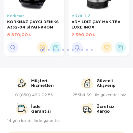
Tepsi
Korkmaz
ARYILDIZ
Termos
KORKMAZ ÇAYCI DEMİKS
ARYILDIZ ÇAY MAK.TEA
A332-04 SİYAH-KROM
LUXE INOX
Tuzluk
6.870,00
2.390,00
Ütü Masası
Yağdanlık-Sir
Yemek Takım
Müşteri
Güvenli
Hizmetleri
Alışveriş
0 (850) 480 02 55
256bit SSL ile güvendesiniz
İade
Ücretsiz
Garantisi
Kargo
14 gün içinde iade garantisi