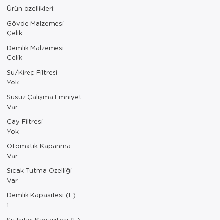
Paspas
Kurabiyelik
Ürün özellikleri:
Gövde Malzemesi
Pike Çk
Kurutmalık
Çelik
Pike Tk
Merdiven
Demlik Malzemesi
Çelik
Salon Takımı
Mutfak Set
Su/Kireç Filtresi
Yok
Tek Kişilik N
Omlet Set
Susuz Çalışma Emniyeti
Var
Tek Kişilik Uy
Pasta Seti
Çay Filtresi
Yok
Yastık Kılıfı
Pasta Tabağı
Otomatik Kapanma
Yastık Silikon
Sahan
Var
Sıcak Tutma Özelliği
Yatak Örtüsü
Saklama Kabı
Var
Yorgan
Salata Tabağı
Demlik Kapasitesi (L)
1
Semaver/çayk
Su Isıtıcı Kapasitesi (L)