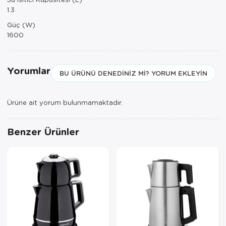
1.3
Servis Tabağı
Güç (W)
1600
Servis Takımı
Sosluk
Yorumlar
BU ÜRÜNÜ DENEDINIZ MI? YORUM EKLEYIN
Sürahi/Şişe
Ürüne ait yorum bulunmamaktadır.
Şekerlik
Tatlı Tabağı
Benzer Ürünler
Tava
Tek Tencere
Tekli Tabak
Tencere Seti