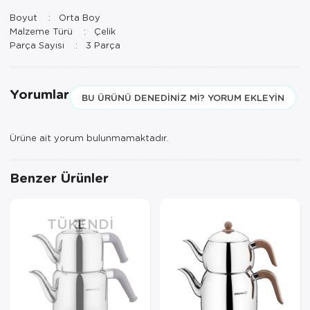
Paspas
Kurabiyelik
Boyut : Orta Boy
Malzeme Türü : Çelik
Pike Çk
Kurutmalık
Parça Sayısı : 3 Parça
Pike Tk
Merdiven
Yorumlar
Salon Takımı
Mutfak Set
BU ÜRÜNÜ DENEDINIZ MI? YORUM EKLEYIN
Tek Kişilik N
Omlet Set
Ürüne ait yorum bulunmamaktadır.
Tek Kişilik Uy
Pasta Seti
Benzer Ürünler
Yastık Kılıfı
Pasta Tabağı
Yastık Silikon
Sahan
TÜKENDI
Yatak Örtüsü
Saklama Kabı
Yorgan
Salata Tabağı
Semaver/çayk