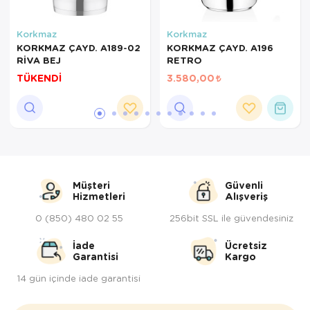
Servis Tabağı
Korkmaz
Korkmaz
KORKMAZ ÇAYD. A189-02
KORKMAZ ÇAYD. A196
Servis Takımı
RİVA BEJ
RETRO
TÜKENDİ
3.580,00
Sosluk
Sürahi/Şişe
Şekerlik
Tatlı Tabağı
Müşteri
Güvenli
Hizmetleri
Alışveriş
Tava
0 (850) 480 02 55
256bit SSL ile güvendesiniz
Tek Tencere
İade
Ücretsiz
Garantisi
Kargo
Tekli Tabak
14 gün içinde iade garantisi
Tencere Seti