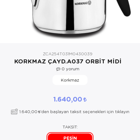
Tekstil
Elektrikli Oca
Oto Teyp
Tıraş Makines
Ekmek Yapma
Kanepe
Çarşaf Penye
Çaydanlık
Züccaciye
Fırın
Oyun Direksi
Elektrikli Süp
Kitaplık
Çarşaf Penye
Çerezlik
Kurutma Mak
Radyo
Fritöz
Köşem Takım
Çarşaf Tk.
Çeyiz Seti(z
Mikrodalga
Ses Sistemi
Halı Yıkama M
Masa Tkm.
Çekyat Örtü
Çukur Tabak
ZCA254T031M0430039
Mini Fırın
Speaker
Izgara
Ocak Altı
Çeyiz Seti (te
Düdüklü Tenc
KORKMAZ ÇAYD.A037 ORBİT MİDİ
Setüstü Oca
Şarj
Kahve Makine
Orta Sehba
Çift Kişilik Uy
Ekmek Kesm
0
yorum
Korkmaz
Su Arıtma
Tablet Bilgis
Kahve ve Ba
Puf
Elektrikli Bat
Ekmeklik
Su Sebili
Televizyon
Katı Meyve S
Ranza
Elektrikli Bat
Güveç Set
1.640,00
Şofben
Kettle
Sandalye
Gelin Set
Kahvaltı Takı
1.640,00
'den başlayan taksit seçenekleri için tıklayın
Termosifon
Kıyma Makina
Sehpa
Halı
Kahvaltılık
TAKSİT:
Mikser
Sekreter Kol
Hamam Takım
Kahve Finca
PEŞİN