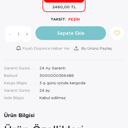
2460,00 TL
Mutfak Robo
Şifonyer
Havlu
Kahve Fincan
TAKSİT:
PEŞİN
Pizzamatik
Tabure
Kırlent
Kahve Makine
Robot Süpür
Tv Sehba
Klozet Tkm
Kahve Öğütü
Sepete Ekle
-
+
Rondo\Doğra
Yaşam Ünites
Koltuk Örtüs
Kase
Fiyatı Düşünce Haber Ver
Bu Ürünü Paylaş
Tost Makinesi
Yatak
Maksi Takım
Katmer Sacı
Garanti Süresi
24 Ay Garanti
Ütü
Zigon Sehba
Masa Örtüsü
Kavanoz
Barkod
3000000366486
Vakum Makin
Nevresim Tak
Kayık Tabak
Kargo Bilgisi
3 iş günü içinde kargoda
Garanti Süresi
24 ay
Yoğurt Makin
Nevresim ve 
Kek Fanusu
İade Bilgisi:
Nevresim ve P
Kek Kalıbı
Ürün Bilgisi
Nevresim ve 
Kepçe Set