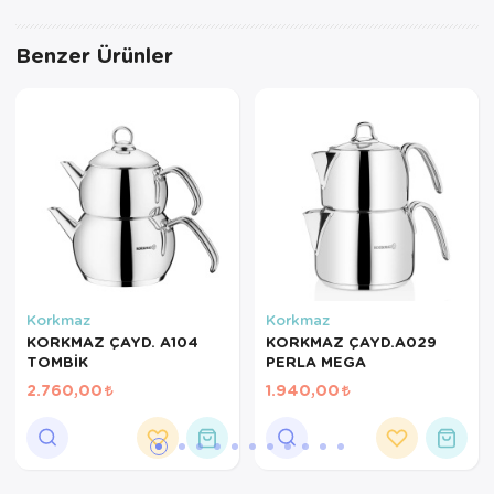
Servis Tabağı
Benzer Ürünler
Servis Takımı
Sosluk
Sürahi/Şişe
Şekerlik
Tatlı Tabağı
Korkmaz
Korkmaz
Tava
KORKMAZ ÇAYD. A104
KORKMAZ ÇAYD.A029
TOMBİK
PERLA MEGA
Tek Tencere
2.760,00
1.940,00
Tekli Tabak
Tencere Seti