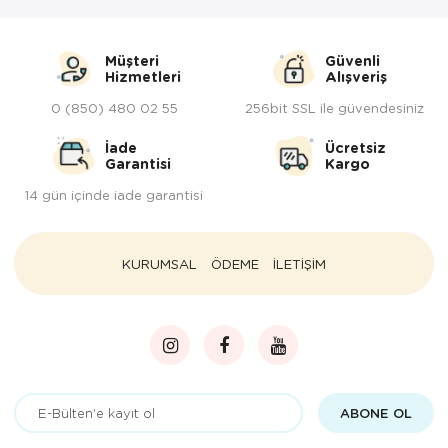
Tepsi
Termos
Müşteri
Güvenli
Hizmetleri
Alışveriş
Tuzluk
0 (850) 480 02 55
256bit SSL ile güvendesiniz
Ütü Masası
İade
Ücretsiz
Garantisi
Kargo
Yağdanlık-Sir
14 gün içinde iade garantisi
Yemek Takım
KURUMSAL
ÖDEME
İLETİŞİM
ABONE OL