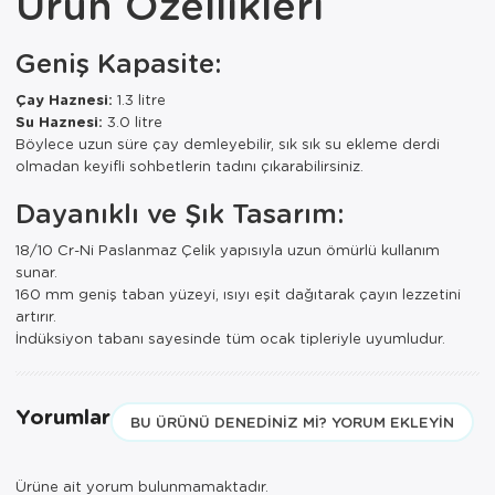
Ürün Özellikleri
Paspas
Kurabiyelik
Geniş Kapasite:
Pike Çk
Kurutmalık
Çay Haznesi:
1.3 litre
Pike Tk
Merdiven
Su Haznesi:
3.0 litre
Böylece uzun süre çay demleyebilir, sık sık su ekleme derdi
Salon Takımı
Mutfak Set
olmadan keyifli sohbetlerin tadını çıkarabilirsiniz.
Tek Kişilik N
Omlet Set
Dayanıklı ve Şık Tasarım:
Tek Kişilik Uy
Pasta Seti
18/10 Cr-Ni Paslanmaz Çelik yapısıyla uzun ömürlü kullanım
sunar.
160 mm geniş taban yüzeyi, ısıyı eşit dağıtarak çayın lezzetini
Yastık Kılıfı
Pasta Tabağı
artırır.
İndüksiyon tabanı sayesinde tüm ocak tipleriyle uyumludur.
Yastık Silikon
Sahan
Yatak Örtüsü
Saklama Kabı
Yorumlar
BU ÜRÜNÜ DENEDINIZ MI? YORUM EKLEYIN
Yorgan
Salata Tabağı
Semaver/çayk
Ürüne ait yorum bulunmamaktadır.