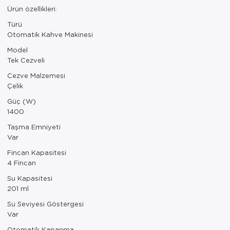
Paspas
Kurabiyelik
Ürün özellikleri:
Türü
Pike Çk
Kurutmalık
Otomatik Kahve Makinesi
Pike Tk
Merdiven
Model
Tek Cezveli
Salon Takımı
Mutfak Set
Cezve Malzemesi
Çelik
Tek Kişilik N
Omlet Set
Güç (W)
1400
Tek Kişilik Uy
Pasta Seti
Taşma Emniyeti
Var
Yastık Kılıfı
Pasta Tabağı
Fincan Kapasitesi
Yastık Silikon
Sahan
4 Fincan
Su Kapasitesi
Yatak Örtüsü
Saklama Kabı
201 ml
Yorgan
Salata Tabağı
Su Seviyesi Göstergesi
Var
Semaver/çayk
Otomatik Kapanma