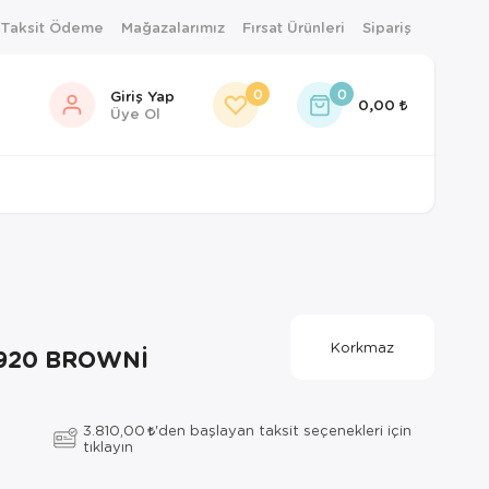
 Taksit Ödeme
Mağazalarımız
Fırsat Ürünleri
Sipariş
0
0
Giriş Yap
0,00
Üye Ol
Korkmaz
920 BROWNİ
3.810,00
'den başlayan taksit seçenekleri için
tıklayın