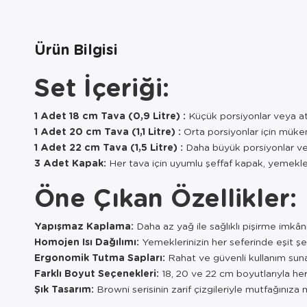
Ürün Bilgisi
Set İçeriği:
1 Adet 18 cm Tava (0,9 Litre) :
Küçük porsiyonlar veya atış
1 Adet 20 cm Tava (1,1 Litre) :
Orta porsiyonlar için mü
1 Adet 22 cm Tava (1,5 Litre) :
Daha büyük porsiyonlar ve ç
3 Adet Kapak:
Her tava için uyumlu şeffaf kapak, yemekler
Öne Çıkan Özellikler:
Yapışmaz Kaplama:
Daha az yağ ile sağlıklı pişirme imkânı
Homojen Isı Dağılımı:
Yemeklerinizin her seferinde eşit şe
Ergonomik Tutma Sapları:
Rahat ve güvenli kullanım suna
Farklı Boyut Seçenekleri:
18, 20 ve 22 cm boyutlarıyla her
Şık Tasarım:
Browni serisinin zarif çizgileriyle mutfağınıza