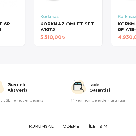
Korkmaz
Korkma
 6P.
KORKMAZ OMLET SET
KORKM
M
A1675
6P A18
3.510,00
4.930,
Güvenli
İade
Alışveriş
Garantisi
t SSL ile güvendesiniz
14 gün içinde iade garantisi
KURUMSAL
ÖDEME
İLETİŞİM