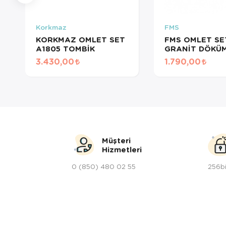
Korkmaz
FMS
KORKMAZ OMLET SET
FMS OMLET SET
A1805 TOMBİK
GRANİT DÖKÜ
3.430,00
1.790,00
Müşteri
Hizmetleri
0 (850) 480 02 55
256bi