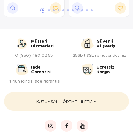
Tepsi
Termos
Tuzluk
Müşteri
Güvenli
Ütü Masası
Hizmetleri
Alışveriş
0 (850) 480 02 55
256bit SSL ile güvendesiniz
Yağdanlık-Sir
İade
Ücretsiz
Yemek Takım
Garantisi
Kargo
14 gün içinde iade garantisi
KURUMSAL
ÖDEME
İLETİŞİM