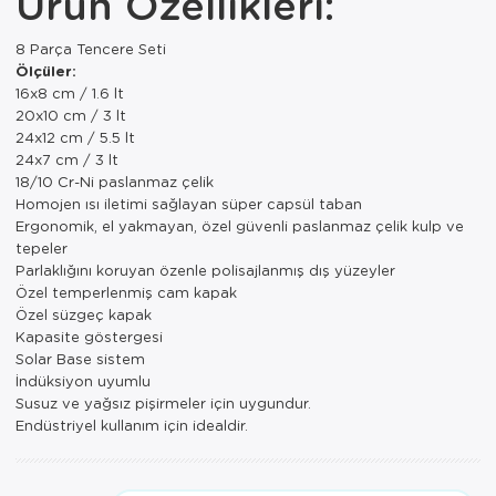
Ürün Özellikleri:
Paspas
Kurabiyelik
8 Parça Tencere Seti
Pike Çk
Kurutmalık
Ölçüler:
16x8 cm / 1.6 lt
Pike Tk
Merdiven
20x10 cm / 3 lt
24x12 cm / 5.5 lt
Salon Takımı
Mutfak Set
24x7 cm / 3 lt
18/10 Cr-Ni paslanmaz çelik
Tek Kişilik N
Omlet Set
Homojen ısı iletimi sağlayan süper capsül taban
Ergonomik, el yakmayan, özel güvenli paslanmaz çelik kulp ve
tepeler
Tek Kişilik Uy
Pasta Seti
Parlaklığını koruyan özenle polisajlanmış dış yüzeyler
Özel temperlenmiş cam kapak
Yastık Kılıfı
Pasta Tabağı
Özel süzgeç kapak
Kapasite göstergesi
Yastık Silikon
Sahan
Solar Base sistem
İndüksiyon uyumlu
Yatak Örtüsü
Saklama Kabı
Susuz ve yağsız pişirmeler için uygundur.
Endüstriyel kullanım için idealdir.
Yorgan
Salata Tabağı
Semaver/çayk