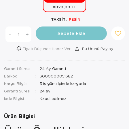
8020,00 TL
Mutfak Robo
Şifonyer
Havlu
Kahve Fincan
TAKSİT:
PEŞİN
Pizzamatik
Tabure
Kırlent
Kahve Makine
Robot Süpür
Tv Sehba
Klozet Tkm
Kahve Öğütü
Sepete Ekle
-
+
Rondo\Doğra
Yaşam Ünites
Koltuk Örtüs
Kase
Fiyatı Düşünce Haber Ver
Bu Ürünü Paylaş
Tost Makinesi
Yatak
Maksi Takım
Katmer Sacı
Garanti Süresi
24 Ay Garanti
Ütü
Zigon Sehba
Masa Örtüsü
Kavanoz
Barkod
3000000051382
Vakum Makin
Nevresim Tak
Kayık Tabak
Kargo Bilgisi
3 iş günü içinde kargoda
Garanti Süresi
24 ay
Yoğurt Makin
Nevresim ve 
Kek Fanusu
İade Bilgisi:
Nevresim ve P
Kek Kalıbı
Ürün Bilgisi
Nevresim ve 
Kepçe Set