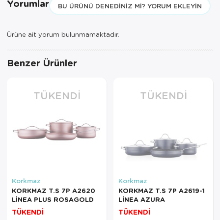
Yorumlar
BU ÜRÜNÜ DENEDINIZ MI? YORUM EKLEYIN
Servis Tabağı
Ürüne ait yorum bulunmamaktadır.
Servis Takımı
Sosluk
Benzer Ürünler
Sürahi/Şişe
TÜKENDI
TÜKENDI
Şekerlik
Tatlı Tabağı
Tava
Tek Tencere
Korkmaz
Korkmaz
Tekli Tabak
KORKMAZ T.S 7P A2620
KORKMAZ T.S 7P A2619-1
LİNEA PLUS ROSAGOLD
LİNEA AZURA
Tencere Seti
TÜKENDİ
TÜKENDİ