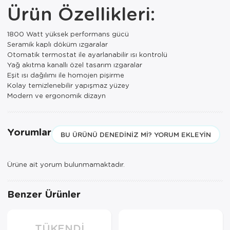
Paspas
Kurabiyelik
Ürün Özellikleri:
Pike Çk
Kurutmalık
1800 Watt yüksek performans gücü
Seramik kaplı döküm ızgaralar
Pike Tk
Merdiven
Otomatik termostat ile ayarlanabilir ısı kontrolü
Yağ akıtma kanallı özel tasarım ızgaralar
Salon Takımı
Mutfak Set
Eşit ısı dağılımı ile homojen pişirme
Kolay temizlenebilir yapışmaz yüzey
Tek Kişilik N
Omlet Set
Modern ve ergonomik dizayn
Tek Kişilik Uy
Pasta Seti
Yorumlar
BU ÜRÜNÜ DENEDINIZ MI? YORUM EKLEYIN
Yastık Kılıfı
Pasta Tabağı
Yastık Silikon
Sahan
Ürüne ait yorum bulunmamaktadır.
Yatak Örtüsü
Saklama Kabı
Benzer Ürünler
Yorgan
Salata Tabağı
Semaver/çayk
TÜKENDI