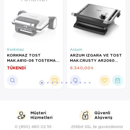
Servis Tabağı
Servis Takımı
Sosluk
Sürahi/Şişe
Korkmaz
Arzum
KORKMAZ TOST
ARZUM IZGARA VE TOST
Şekerlik
MAK.A810-06 TOSTEMA
MAK.CRUSTY AR2060
MİDİ VANİLYA
INOX
TÜKENDİ
6.340,00
Tatlı Tabağı
Tava
Tek Tencere
Tekli Tabak
Müşteri
Güvenli
Hizmetleri
Alışveriş
Tencere Seti
0 (850) 480 02 55
256bit SSL ile güvendesiniz