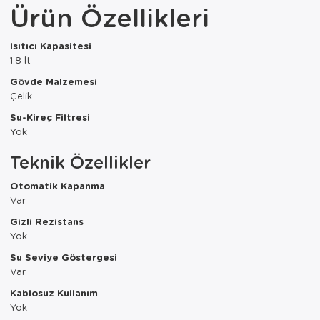
Ürün Özellikleri
Paspas
Kurabiyelik
Pike Çk
Kurutmalık
Isıtıcı Kapasitesi
1.8 lt
Pike Tk
Merdiven
Gövde Malzemesi
Çelik
Salon Takımı
Mutfak Set
Su-Kireç Filtresi
Tek Kişilik N
Omlet Set
Yok
Teknik Özellikler
Tek Kişilik Uy
Pasta Seti
Otomatik Kapanma
Yastık Kılıfı
Pasta Tabağı
Var
Gizli Rezistans
Yastık Silikon
Sahan
Yok
Yatak Örtüsü
Saklama Kabı
Su Seviye Göstergesi
Var
Yorgan
Salata Tabağı
Kablosuz Kullanım
Yok
Semaver/çayk