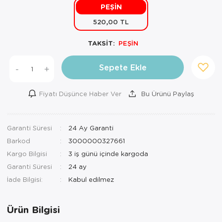
PEŞİN
Mutfak Robo
Şifonyer
Havlu
Kahve Fincan
520,00 TL
Pizzamatik
Tabure
Kırlent
Kahve Makine
TAKSİT:
PEŞİN
Robot Süpür
Tv Sehba
Klozet Tkm
Kahve Öğütü
Sepete Ekle
-
+
Rondo\Doğra
Yaşam Ünites
Koltuk Örtüs
Kase
Fiyatı Düşünce Haber Ver
Bu Ürünü Paylaş
Tost Makinesi
Yatak
Maksi Takım
Katmer Sacı
Ütü
Zigon Sehba
Masa Örtüsü
Kavanoz
Garanti Süresi
24 Ay Garanti
Barkod
3000000327661
Vakum Makin
Nevresim Tak
Kayık Tabak
Kargo Bilgisi
3 iş günü içinde kargoda
Yoğurt Makin
Nevresim ve 
Kek Fanusu
Garanti Süresi
24 ay
İade Bilgisi:
Nevresim ve P
Kek Kalıbı
Nevresim ve 
Kepçe Set
Ürün Bilgisi