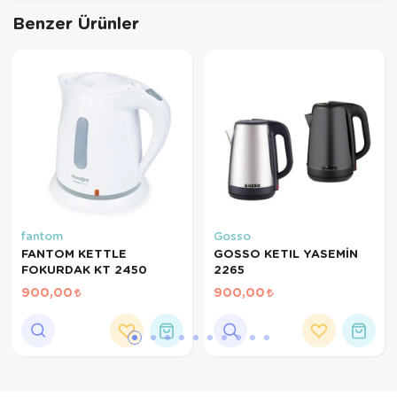
Tepsi
Benzer Ürünler
Termos
Tuzluk
Ütü Masası
Yağdanlık-Sir
Yemek Takım
fantom
Gosso
FANTOM KETTLE
GOSSO KETIL YASEMİN
FOKURDAK KT 2450
2265
900,00
900,00