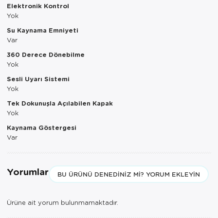
Elektronik Kontrol
Yok
Servis Tabağı
Su Kaynama Emniyeti
Servis Takımı
Var
360 Derece Dönebilme
Sosluk
Yok
Sesli Uyarı Sistemi
Sürahi/Şişe
Yok
Şekerlik
Tek Dokunuşla Açılabilen Kapak
Yok
Tatlı Tabağı
Kaynama Göstergesi
Var
Tava
Tek Tencere
Yorumlar
BU ÜRÜNÜ DENEDINIZ MI? YORUM EKLEYIN
Tekli Tabak
Ürüne ait yorum bulunmamaktadır.
Tencere Seti