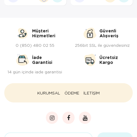
Servis Tabağı
Servis Takımı
Müşteri
Güvenli
Hizmetleri
Alışveriş
Sosluk
0 (850) 480 02 55
256bit SSL ile güvendesiniz
Sürahi/Şişe
İade
Ücretsiz
Garantisi
Kargo
Şekerlik
14 gün içinde iade garantisi
Tatlı Tabağı
Tava
KURUMSAL
ÖDEME
İLETİŞİM
Tek Tencere
Tekli Tabak
Tencere Seti