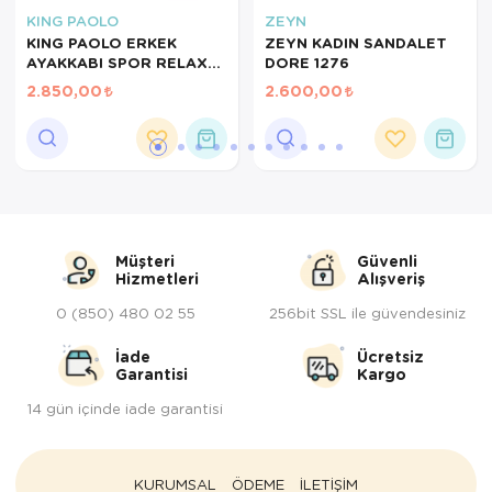
KING PAOLO
ZEYN
Servis Tabağı
KING PAOLO ERKEK
ZEYN KADIN SANDALET
AYAKKABI SPOR RELAX
DORE 1276
KRAKERS SİYAH H1254
Servis Takımı
2.850,00
2.600,00
Sosluk
Sürahi/Şişe
Şekerlik
Müşteri
Güvenli
Tatlı Tabağı
Hizmetleri
Alışveriş
0 (850) 480 02 55
256bit SSL ile güvendesiniz
Tava
İade
Ücretsiz
Tek Tencere
Garantisi
Kargo
14 gün içinde iade garantisi
Tekli Tabak
Tencere Seti
KURUMSAL
ÖDEME
İLETİŞİM