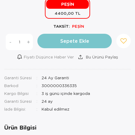
PEŞİN
Mutfak Robo
Şifonyer
Havlu
Kahve Fincan
4400,00 TL
Pizzamatik
Tabure
Kırlent
Kahve Makine
TAKSİT:
PEŞİN
Robot Süpür
Tv Sehba
Klozet Tkm
Kahve Öğütü
Sepete Ekle
-
+
Rondo\Doğra
Yaşam Ünites
Koltuk Örtüs
Kase
Fiyatı Düşünce Haber Ver
Bu Ürünü Paylaş
Tost Makinesi
Yatak
Maksi Takım
Katmer Sacı
Ütü
Zigon Sehba
Masa Örtüsü
Kavanoz
Garanti Süresi
24 Ay Garanti
Barkod
3000000336335
Vakum Makin
Nevresim Tak
Kayık Tabak
Kargo Bilgisi
3 iş günü içinde kargoda
Yoğurt Makin
Nevresim ve 
Kek Fanusu
Garanti Süresi
24 ay
İade Bilgisi:
Nevresim ve P
Kek Kalıbı
Nevresim ve 
Kepçe Set
Ürün Bilgisi