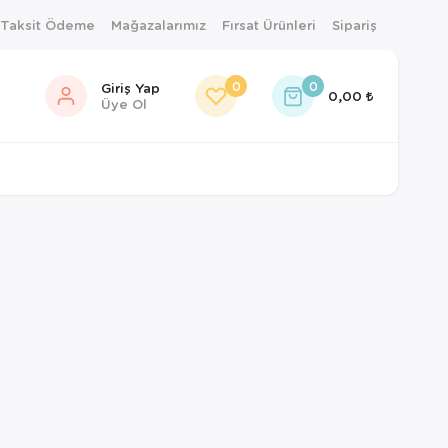
 Taksit Ödeme
Mağazalarımız
Fırsat Ürünleri
Sipariş
0
0
Giriş Yap
0,00
Üye Ol