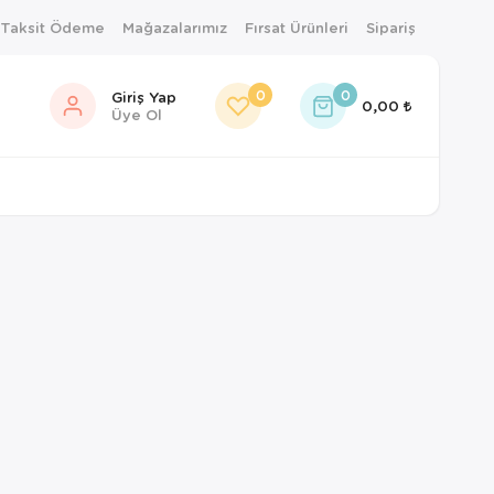
 Taksit Ödeme
Mağazalarımız
Fırsat Ürünleri
Sipariş
0
0
Giriş Yap
0,00
Üye Ol