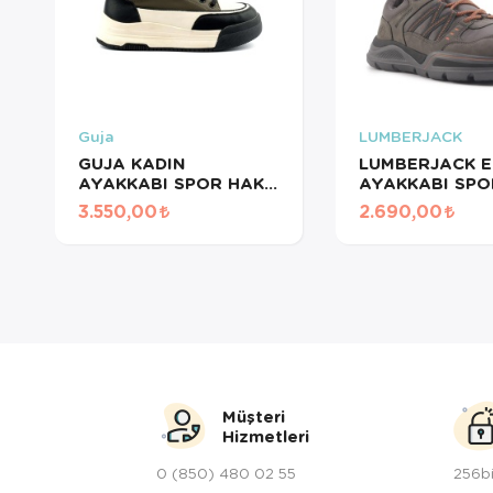
Guja
LUMBERJACK
GUJA KADIN
LUMBERJACK E
AYAKKABI SPOR HAKİ
AYAKKABI SPO
25K301 HK
XENON HAKİ
3.550,00
2.690,00
101877289
Müşteri
Hizmetleri
0 (850) 480 02 55
256bi