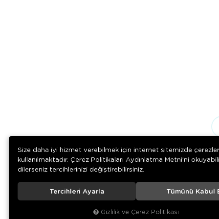
Size daha iyi hizmet verebilmek için internet sitemizde çerezle
kullanılmaktadır. Çerez Politikaları Aydınlatma Metni’ni okuyabil
dilerseniz tercihlerinizi değiştirebilirsiniz.
Tercihleri Ayarla
Tümünü Kabul 
© 2020
Çelik Ticaret
. Tüm hakları saklıdır.
Gizlilik ve Çerez Politikası