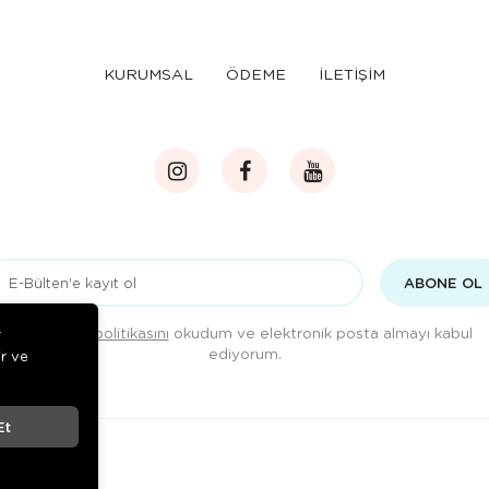
KURUMSAL
ÖDEME
İLETİŞİM
ABONE OL
Gizlilik politikasını
okudum ve elektronik posta almayı kabul
r
ediyorum.
ir ve
Et