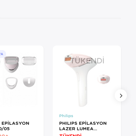
YA
TÜKENDI
Philips
S EPİLASYON
PHILIPS EPİLASYON
0/05
LAZER LUMEA
BRI950/00