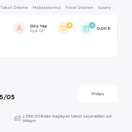
 Taksit Ödeme
Mağazalarımız
Fırsat Ürünleri
Sipariş
0
0
Giriş Yap
0,00
Üye Ol
Philips
5/05
2.390,00
'den başlayan taksit seçenekleri için
tıklayın