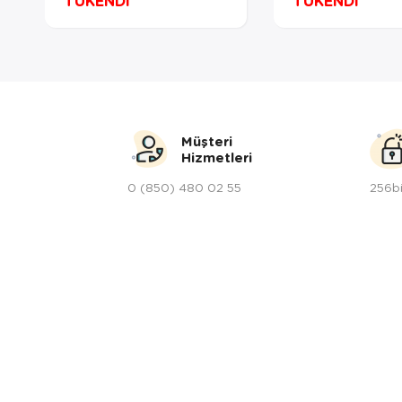
TÜKENDİ
TÜKENDİ
Müşteri
Hizmetleri
0 (850) 480 02 55
256bi