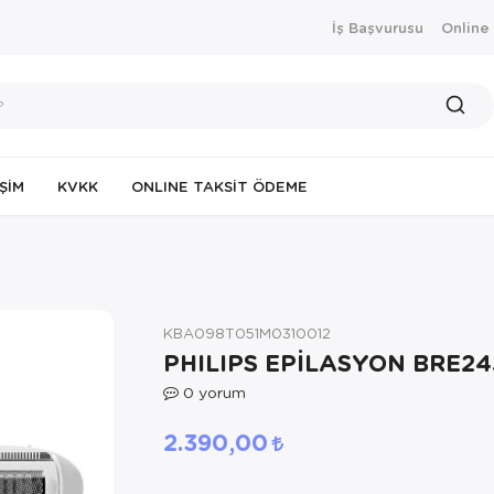
İş Başvurusu
Online
IŞIM
KVKK
ONLINE TAKSIT ÖDEME
KBA098T051M0310012
PHILIPS EPİLASYON BRE24
0
yorum
2.390,00