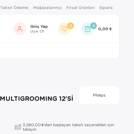
 Taksit Ödeme
Mağazalarımız
Fırsat Ürünleri
Sipariş
0
0
Giriş Yap
0,00
Üye Ol
Philips
 MULTIGROOMING 12'Sİ
3.280,00
'den başlayan taksit seçenekleri için
tıklayın