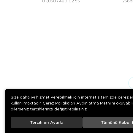
0 (850) 480 02 55
256bi
Size daha iyi hizmet verebilmek için internet sitemizde çerezle
kullanılmaktadır. Çerez Politikaları Aydınlatma Metni’ni okuyabil
dilerseniz tercihlerinizi değiştirebilirsiniz.
Tercihleri Ayarla
Tümünü Kabul 
© 2020
Çelik Ticaret
. Tüm hakları saklıdır.