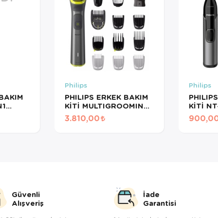
Philips
Philips
BAKIM
PHILIPS ERKEK BAKIM
PHILIP
N1
KİTİ MULTIGROOMING
KİTİ NT
14 Ü 1 ARADA MG-
3.810,00
900,0
7930/15
Güvenli
İade
Alışveriş
Garantisi