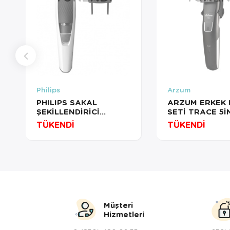
Philips
Arzum
PHILIPS SAKAL
ARZUM ERKEK 
ŞEKİLLENDİRİCİ
SETİ TRACE 5İ
BT3206/14
AR5200 SİYAH
TÜKENDİ
TÜKENDİ
Müşteri
Hizmetleri