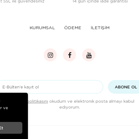
t SSL ile güvendesiniz
14 gün içinde iade garantisi
KURUMSAL
ÖDEME
İLETİŞİM
ABONE OL
Gizlilik politikasını
okudum ve elektronik posta almayı kabul
r
ediyorum.
ir ve
Et