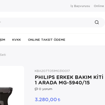
İş Başvurusu
Online
IŞIM
KVKK
ONLINE TAKSIT ÖDEME
Seti
KBA207T051M0310017
PHILIPS ERKEK BAKIM KİTİ
1 ARADA MG-5940/15
0
yorum
3.280,00