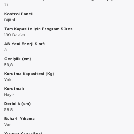
71
Servis Tabağı
Kontrol Paneli
Dijital
Servis Takımı
Tam Kapasite İçin Program Süresi
180 Dakika
Sosluk
AB Yeni Enerji Sınıfı
Sürahi/Şişe
A
Genişlik (cm)
Şekerlik
59,8
Kurutma Kapasitesi (Kg)
Tatlı Tabağı
Yok
Tava
Kurutmalı
Hayır
Tek Tencere
Derinlik (cm)
58.8
Tekli Tabak
Buharlı Yıkama
Var
Tencere Seti
Yıkama Kapasitesi