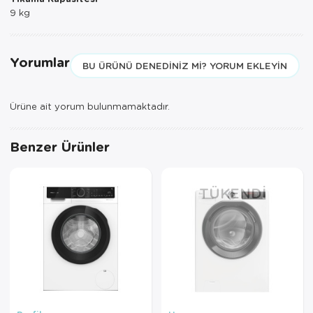
Tepsi
9 kg
Termos
Yorumlar
BU ÜRÜNÜ DENEDINIZ MI? YORUM EKLEYIN
Tuzluk
Ütü Masası
Ürüne ait yorum bulunmamaktadır.
Yağdanlık-Sir
Benzer Ürünler
Yemek Takım
TÜKENDI