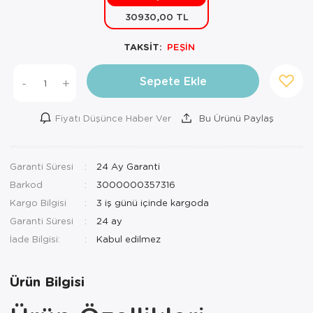
30930,00 TL
Mutfak Robo
Şifonyer
Havlu
Kahve Fincan
TAKSİT:
PEŞİN
Pizzamatik
Tabure
Kırlent
Kahve Makine
Robot Süpür
Tv Sehba
Klozet Tkm
Kahve Öğütü
Sepete Ekle
-
+
Rondo\Doğra
Yaşam Ünites
Koltuk Örtüs
Kase
Fiyatı Düşünce Haber Ver
Bu Ürünü Paylaş
Tost Makinesi
Yatak
Maksi Takım
Katmer Sacı
Garanti Süresi
24 Ay Garanti
Ütü
Zigon Sehba
Masa Örtüsü
Kavanoz
Barkod
3000000357316
Vakum Makin
Nevresim Tak
Kayık Tabak
Kargo Bilgisi
3 iş günü içinde kargoda
Garanti Süresi
24 ay
Yoğurt Makin
Nevresim ve 
Kek Fanusu
İade Bilgisi:
Nevresim ve P
Kek Kalıbı
Ürün Bilgisi
Nevresim ve 
Kepçe Set