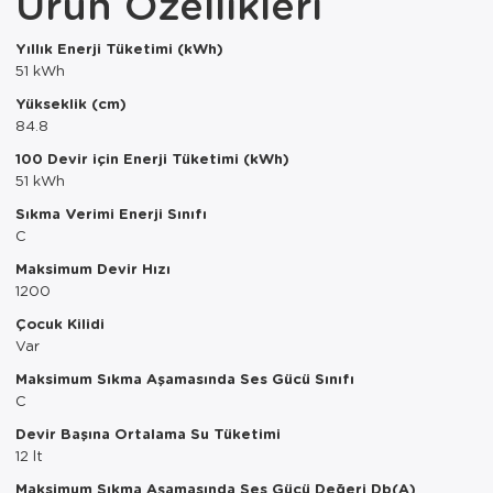
Ürün Özellikleri
Paspas
Kurabiyelik
Yıllık Enerji Tüketimi (kWh)
Pike Çk
Kurutmalık
51 kWh
Yükseklik (cm)
Pike Tk
Merdiven
84.8
Salon Takımı
Mutfak Set
100 Devir için Enerji Tüketimi (kWh)
51 kWh
Tek Kişilik N
Omlet Set
Sıkma Verimi Enerji Sınıfı
C
Tek Kişilik Uy
Pasta Seti
Maksimum Devir Hızı
1200
Yastık Kılıfı
Pasta Tabağı
Çocuk Kilidi
Yastık Silikon
Sahan
Var
Maksimum Sıkma Aşamasında Ses Gücü Sınıfı
Yatak Örtüsü
Saklama Kabı
C
Devir Başına Ortalama Su Tüketimi
Yorgan
Salata Tabağı
12 lt
Semaver/çayk
Maksimum Sıkma Aşamasında Ses Gücü Değeri Db(A)