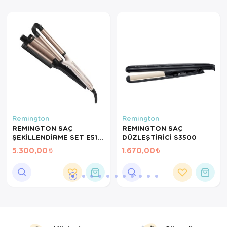
Servis Tabağı
Servis Takımı
Sosluk
Sürahi/Şişe
Şekerlik
Remington
Remington
Tatlı Tabağı
REMINGTON SAÇ
REMINGTON SAÇ
ŞEKİLLENDİRME SET E51
DÜZLEŞTİRİCİ S3500
PROLUXE 4IN1 CI91AW
Tava
5.300,00
1.670,00
Tek Tencere
Tekli Tabak
Tencere Seti