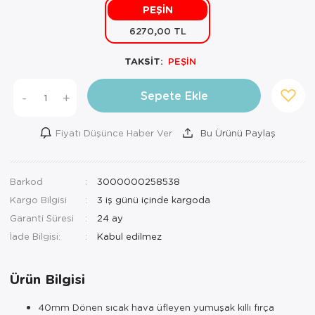
PEŞİN
Mutfak Robo
Şifonyer
Havlu
Kahve Fincan
6270,00 TL
Pizzamatik
Tabure
Kırlent
Kahve Makine
TAKSİT:
PEŞİN
Robot Süpür
Tv Sehba
Klozet Tkm
Kahve Öğütü
Sepete Ekle
-
+
Rondo\Doğra
Yaşam Ünites
Koltuk Örtüs
Kase
Fiyatı Düşünce Haber Ver
Bu Ürünü Paylaş
Tost Makinesi
Yatak
Maksi Takım
Katmer Sacı
Ütü
Zigon Sehba
Masa Örtüsü
Kavanoz
Barkod
3000000258538
Kargo Bilgisi
3 iş günü içinde kargoda
Vakum Makin
Nevresim Tak
Kayık Tabak
Garanti Süresi
24 ay
Yoğurt Makin
Nevresim ve 
Kek Fanusu
İade Bilgisi:
Nevresim ve P
Kek Kalıbı
Ürün Bilgisi
Nevresim ve 
Kepçe Set
40mm Dönen sıcak hava üfleyen yumuşak kıllı fırça