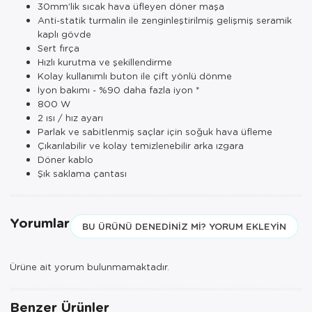
30mm’lik sıcak hava üfleyen döner maşa
Paspas
Kurabiyelik
Anti-statik turmalin ile zenginleştirilmiş gelişmiş seramik
kaplı gövde
Pike Çk
Kurutmalık
Sert fırça
Hızlı kurutma ve şekillendirme
Pike Tk
Merdiven
Kolay kullanımlı buton ile çift yönlü dönme
İyon bakımı - %90 daha fazla iyon *
Salon Takımı
Mutfak Set
800 W
2 ısı / hız ayarı
Tek Kişilik N
Omlet Set
Parlak ve sabitlenmiş saçlar için soğuk hava üfleme
Çıkarılabilir ve kolay temizlenebilir arka ızgara
Tek Kişilik Uy
Pasta Seti
Döner kablo
Şık saklama çantası
Yastık Kılıfı
Pasta Tabağı
Yastık Silikon
Sahan
Yorumlar
BU ÜRÜNÜ DENEDINIZ MI? YORUM EKLEYIN
Yatak Örtüsü
Saklama Kabı
Ürüne ait yorum bulunmamaktadır.
Yorgan
Salata Tabağı
Benzer Ürünler
Semaver/çayk