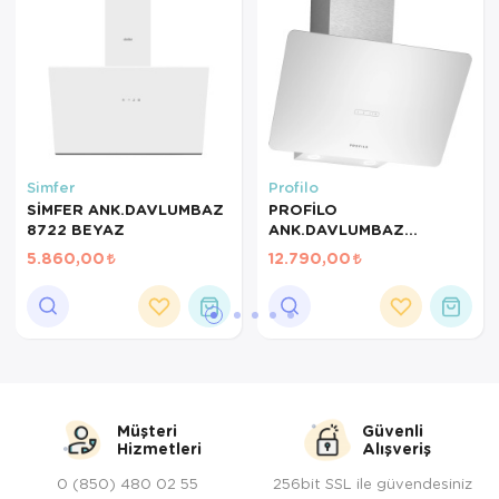
Servis Tabağı
Servis Takımı
Sosluk
Sürahi/Şişe
Simfer
Profilo
SİMFER ANK.DAVLUMBAZ
PROFİLO
8722 BEYAZ
ANK.DAVLUMBAZ
Şekerlik
DVK6J429
5.860,00
12.790,00
Tatlı Tabağı
Tava
Tek Tencere
Tekli Tabak
Müşteri
Güvenli
Hizmetleri
Alışveriş
Tencere Seti
0 (850) 480 02 55
256bit SSL ile güvendesiniz