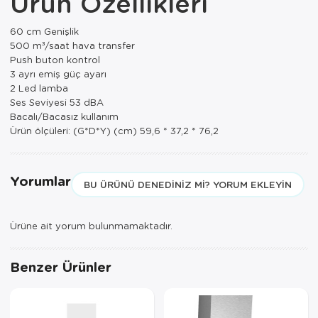
Ürün Özellikleri
Paspas
Kurabiyelik
60 cm Genişlik
Pike Çk
Kurutmalık
500 m³/saat hava transfer
Push buton kontrol
Pike Tk
Merdiven
3 ayrı emiş güç ayarı
2 Led lamba
Salon Takımı
Mutfak Set
Ses Seviyesi 53 dBA
Bacalı/Bacasız kullanım
Tek Kişilik N
Omlet Set
Ürün ölçüleri: (G*D*Y) (cm) 59,6 * 37,2 * 76,2
Tek Kişilik Uy
Pasta Seti
Yorumlar
BU ÜRÜNÜ DENEDINIZ MI? YORUM EKLEYIN
Yastık Kılıfı
Pasta Tabağı
Yastık Silikon
Sahan
Ürüne ait yorum bulunmamaktadır.
Yatak Örtüsü
Saklama Kabı
Benzer Ürünler
Yorgan
Salata Tabağı
Semaver/çayk