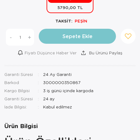
5790,00 TL
Mutfak Robo
Şifonyer
Havlu
Kahve Fincan
TAKSİT:
PEŞİN
Pizzamatik
Tabure
Kırlent
Kahve Makine
Robot Süpür
Tv Sehba
Klozet Tkm
Kahve Öğütü
Sepete Ekle
-
+
Rondo\Doğra
Yaşam Ünites
Koltuk Örtüs
Kase
Fiyatı Düşünce Haber Ver
Bu Ürünü Paylaş
Tost Makinesi
Yatak
Maksi Takım
Katmer Sacı
Garanti Süresi
24 Ay Garanti
Ütü
Zigon Sehba
Masa Örtüsü
Kavanoz
Barkod
3000000350867
Vakum Makin
Nevresim Tak
Kayık Tabak
Kargo Bilgisi
3 iş günü içinde kargoda
Garanti Süresi
24 ay
Yoğurt Makin
Nevresim ve 
Kek Fanusu
İade Bilgisi:
Nevresim ve P
Kek Kalıbı
Ürün Bilgisi
Nevresim ve 
Kepçe Set