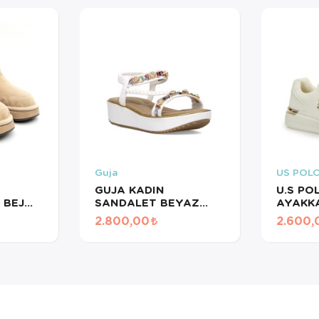
Guja
US POL
GUJA KADIN
U.S PO
 BEJ
SANDALET BEYAZ
AYAKKA
25Y121-4 BY
BEJ 10
2.800,00
2.600,