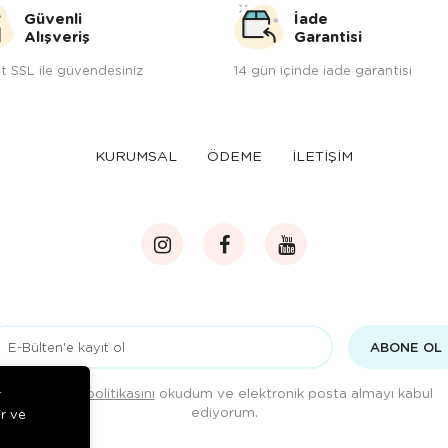
Güvenli
İade
Alışveriş
Garantisi
t SSL ile güvendesiniz
14 gün içinde iade garantisi
KURUMSAL
ÖDEME
İLETİŞİM
ABONE OL
Gizlilik politikasını
okudum ve elektronik posta almayı kabul
r
ediyorum.
ir ve