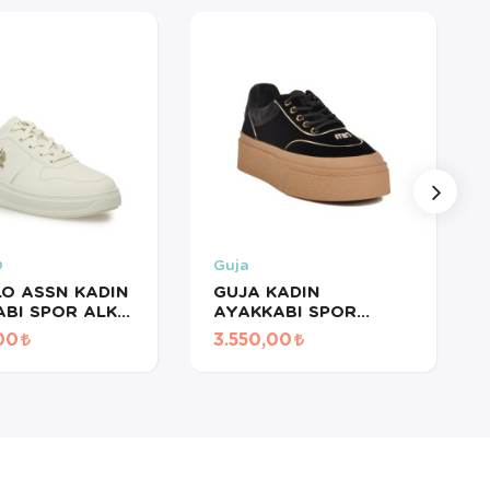
O
Guja
LO ASSN KADIN
GUJA KADIN
BI SPOR ALKA
AYAKKABI SPOR
1946700
SİYAH 25K330 SY
00
3.550,00