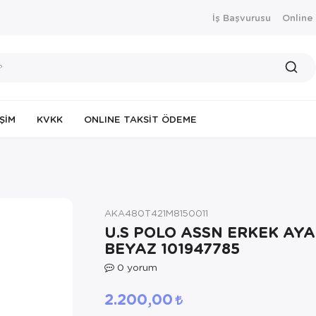
İş Başvurusu
Online
IŞIM
KVKK
ONLINE TAKSIT ÖDEME
AKA480T421M8150011
U.S POLO ASSN ERKEK AY
BEYAZ 101947785
0
yorum
2.200,00