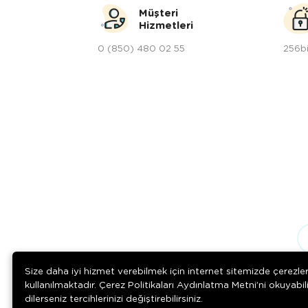
Müşteri
Hizmetleri
0 (850) 480 02 55
256bi
Size daha iyi hizmet verebilmek için internet sitemizde çerezle
kullanılmaktadır. Çerez Politikaları Aydınlatma Metni’ni okuyabil
dilerseniz tercihlerinizi değiştirebilirsiniz.