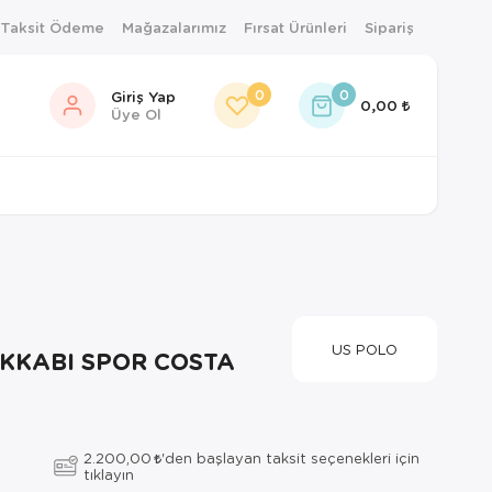
 Taksit Ödeme
Mağazalarımız
Fırsat Ürünleri
Sipariş
0
0
Giriş Yap
0,00
Üye Ol
US POLO
AKKABI SPOR COSTA
2.200,00
'den başlayan taksit seçenekleri için
tıklayın