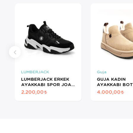
LUMBERJACK
Guja
LUMBERJACK ERKEK
GUJA KADIN
AYAKKABI SPOR JOAO
AYAKKABI BOT
101782665
25K486 BJ
2.200,00
4.000,00