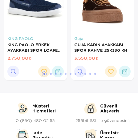
Servis Tabağı
Servis Takımı
Sosluk
KING PAOLO
Guja
KING PAOLO ERKEK
GUJA KADIN AYAKKABI
AYAKKABI SPOR LOAFER
SPOR KAHVE 25K330 KH
Sürahi/Şişe
KRAKERS LACİVERT F1182
2.750,00
3.550,00
Şekerlik
Tatlı Tabağı
Tava
Tek Tencere
Müşteri
Güvenli
Hizmetleri
Alışveriş
Tekli Tabak
0 (850) 480 02 55
256bit SSL ile güvendesiniz
Tencere Seti
İade
Ücretsiz
Garantisi
Kargo