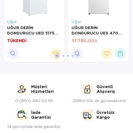
Servis Tabağı
Uğur
Uğur
Servis Takımı
UĞUR DERİN
UĞUR DERİN
DONDURUCU UED 5175
DONDURUCU UES 470
Sosluk
DTK
D2K NF DGT R65
TÜKENDİ
37.790,00
Sürahi/Şişe
Şekerlik
Tatlı Tabağı
Müşteri
Güvenli
Tava
Hizmetleri
Alışveriş
Tek Tencere
0 (850) 480 02 55
256bit SSL ile güvendesiniz
İade
Ücretsiz
Tekli Tabak
Garantisi
Kargo
Tencere Seti
14 gün içinde iade garantisi