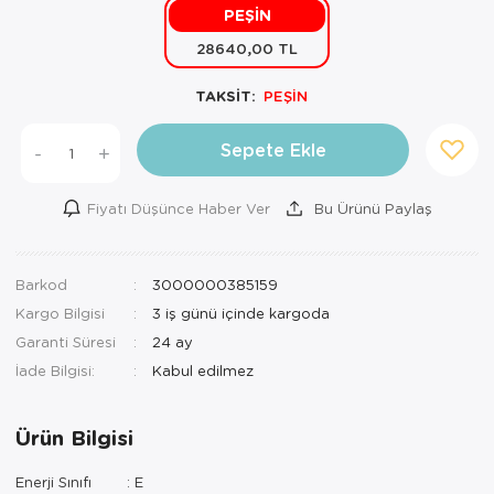
PEŞİN
Mutfak Robo
Şifonyer
Havlu
Kahve Fincan
28640,00 TL
Pizzamatik
Tabure
Kırlent
Kahve Makine
TAKSİT:
PEŞİN
Robot Süpür
Tv Sehba
Klozet Tkm
Kahve Öğütü
Sepete Ekle
-
+
Rondo\Doğra
Yaşam Ünites
Koltuk Örtüs
Kase
Fiyatı Düşünce Haber Ver
Bu Ürünü Paylaş
Tost Makinesi
Yatak
Maksi Takım
Katmer Sacı
Ütü
Zigon Sehba
Masa Örtüsü
Kavanoz
Barkod
3000000385159
Kargo Bilgisi
3 iş günü içinde kargoda
Vakum Makin
Nevresim Tak
Kayık Tabak
Garanti Süresi
24 ay
Yoğurt Makin
Nevresim ve 
Kek Fanusu
İade Bilgisi:
Nevresim ve P
Kek Kalıbı
Ürün Bilgisi
Nevresim ve 
Kepçe Set
Enerji Sınıfı : E