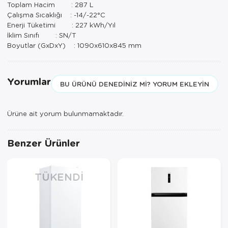
Toplam Hacim : 287 L
Paspas
Kurabiyelik
Çalışma Sıcaklığı : -14/-22°C
Enerji Tüketimi : 227 kWh/Yıl
Pike Çk
Kurutmalık
İklim Sınıfı : SN/T
Boyutlar (GxDxY) : 1090x610x845 mm
Pike Tk
Merdiven
Salon Takımı
Mutfak Set
Yorumlar
BU ÜRÜNÜ DENEDINIZ MI? YORUM EKLEYIN
Tek Kişilik N
Omlet Set
Ürüne ait yorum bulunmamaktadır.
Tek Kişilik Uy
Pasta Seti
Yastık Kılıfı
Pasta Tabağı
Benzer Ürünler
Yastık Silikon
Sahan
TÜKENDI
Yatak Örtüsü
Saklama Kabı
Yorgan
Salata Tabağı
Semaver/çayk