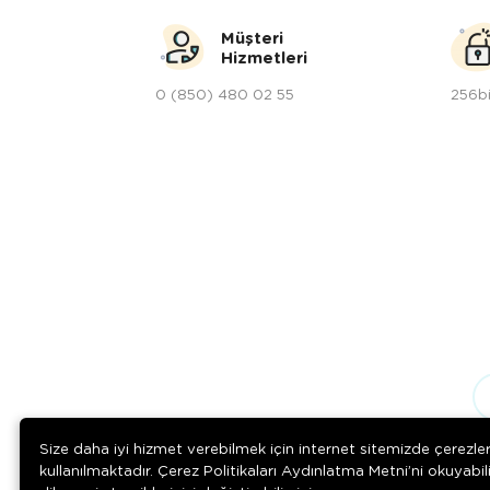
Müşteri
Hizmetleri
0 (850) 480 02 55
256bi
Size daha iyi hizmet verebilmek için internet sitemizde çerezle
kullanılmaktadır. Çerez Politikaları Aydınlatma Metni’ni okuyabil