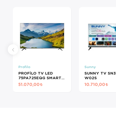
Profilo
Sunny
PROFİLO TV LED
SUNNY TV SN3
75PA725EQG SMART
W02S
4K GOOGLE
51.070,00
10.710,00