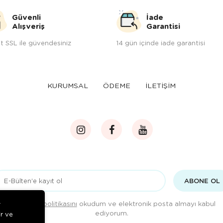
Güvenli
İade
Alışveriş
Garantisi
t SSL ile güvendesiniz
14 gün içinde iade garantisi
KURUMSAL
ÖDEME
İLETİŞİM
ABONE OL
Gizlilik politikasını
okudum ve elektronik posta almayı kabul
r
ediyorum.
ir ve