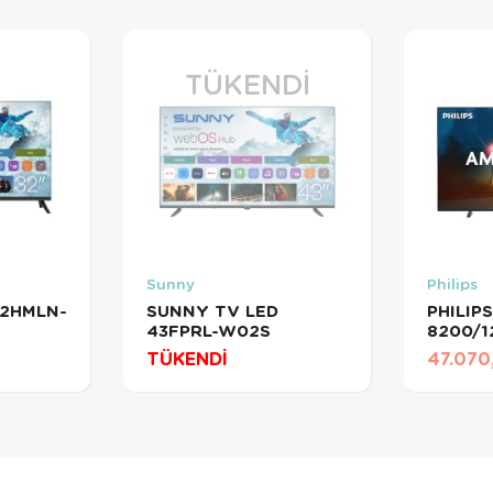
TÜKENDI
Sunny
Philips
2HMLN-
SUNNY TV LED
PHILIP
43FPRL-W02S
8200/1
TÜKENDİ
47.070