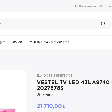
İş Başvurusu
Online
IŞIM
KVKK
ONLINE TAKSIT ÖDEME
ELA003T188M1310168
VESTEL TV LED 43UA9740
20278783
0
yorum
21.710,00