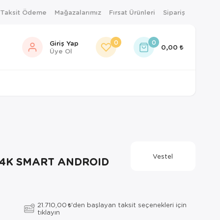
 Taksit Ödeme
Mağazalarımız
Fırsat Ürünleri
Sipariş
0
0
Giriş Yap
0,00
Üye Ol
Vestel
 4K SMART ANDROID
21.710,00
'den başlayan taksit seçenekleri için
tıklayın