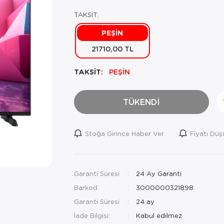
TAKSİT:
PEŞİN
21710,00 TL
TAKSİT:
PEŞİN
TÜKENDİ
Stoğa Girince Haber Ver
Fiyatı Dü
Garanti Süresi
24 Ay Garanti
Barkod
3000000321898
Garanti Süresi
24 ay
İade Bilgisi: