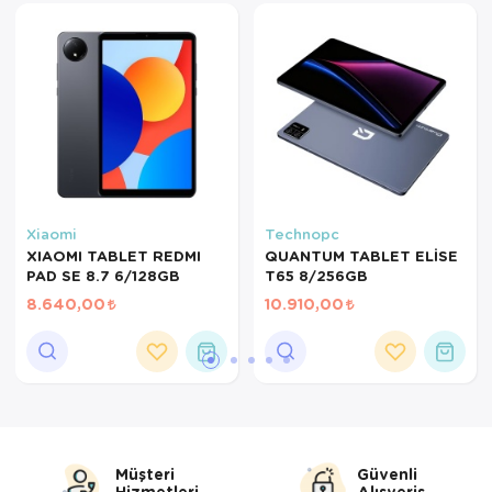
Servis Tabağı
Servis Takımı
Sosluk
Sürahi/Şişe
Şekerlik
Xiaomi
Technopc
XIAOMI TABLET REDMI
QUANTUM TABLET ELİSE
Tatlı Tabağı
PAD SE 8.7 6/128GB
T65 8/256GB
8.640,00
10.910,00
Tava
Tek Tencere
Tekli Tabak
Tencere Seti
Müşteri
Güvenli
Hizmetleri
Alışveriş