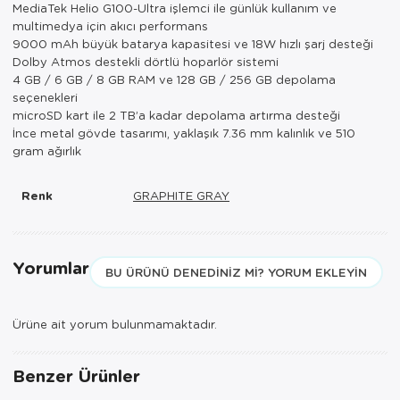
MediaTek Helio G100-Ultra işlemci ile günlük kullanım ve
Paspas
Kurabiyelik
multimedya için akıcı performans
9000 mAh büyük batarya kapasitesi ve 18W hızlı şarj desteği
Pike Çk
Kurutmalık
Dolby Atmos destekli dörtlü hoparlör sistemi
4 GB / 6 GB / 8 GB RAM ve 128 GB / 256 GB depolama
Pike Tk
Merdiven
seçenekleri
microSD kart ile 2 TB’a kadar depolama artırma desteği
Salon Takımı
Mutfak Set
İnce metal gövde tasarımı, yaklaşık 7.36 mm kalınlık ve 510
gram ağırlık
Tek Kişilik N
Omlet Set
Renk
GRAPHITE GRAY
Tek Kişilik Uy
Pasta Seti
Yastık Kılıfı
Pasta Tabağı
Yorumlar
BU ÜRÜNÜ DENEDINIZ MI? YORUM EKLEYIN
Yastık Silikon
Sahan
Yatak Örtüsü
Saklama Kabı
Ürüne ait yorum bulunmamaktadır.
Yorgan
Salata Tabağı
Benzer Ürünler
Semaver/çayk