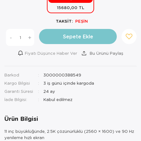
15680,00 TL
Mutfak Robo
Şifonyer
Havlu
Kahve Fincan
TAKSİT:
PEŞİN
Pizzamatik
Tabure
Kırlent
Kahve Makine
Robot Süpür
Tv Sehba
Klozet Tkm
Kahve Öğütü
Sepete Ekle
-
+
Rondo\Doğra
Yaşam Ünites
Koltuk Örtüs
Kase
Fiyatı Düşünce Haber Ver
Bu Ürünü Paylaş
Tost Makinesi
Yatak
Maksi Takım
Katmer Sacı
Barkod
3000000388549
Ütü
Zigon Sehba
Masa Örtüsü
Kavanoz
Kargo Bilgisi
3 iş günü içinde kargoda
Vakum Makin
Nevresim Tak
Kayık Tabak
Garanti Süresi
24 ay
İade Bilgisi:
Yoğurt Makin
Nevresim ve 
Kek Fanusu
Nevresim ve P
Kek Kalıbı
Ürün Bilgisi
Nevresim ve 
Kepçe Set
11 inç büyüklüğünde, 2.5K çözünürlüklü (2560 × 1600) ve 90 Hz
yenileme hızlı ekran