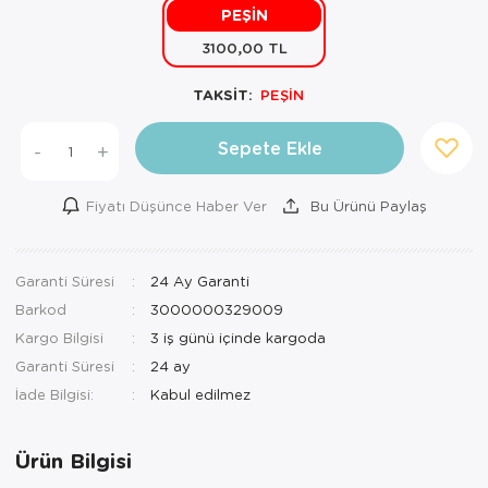
PEŞİN
Mutfak Robo
Şifonyer
Havlu
Kahve Fincan
3100,00 TL
Pizzamatik
Tabure
Kırlent
Kahve Makine
TAKSİT:
PEŞİN
Robot Süpür
Tv Sehba
Klozet Tkm
Kahve Öğütü
Sepete Ekle
-
+
Rondo\Doğra
Yaşam Ünites
Koltuk Örtüs
Kase
Fiyatı Düşünce Haber Ver
Bu Ürünü Paylaş
Tost Makinesi
Yatak
Maksi Takım
Katmer Sacı
Ütü
Zigon Sehba
Masa Örtüsü
Kavanoz
Garanti Süresi
24 Ay Garanti
Barkod
3000000329009
Vakum Makin
Nevresim Tak
Kayık Tabak
Kargo Bilgisi
3 iş günü içinde kargoda
Yoğurt Makin
Nevresim ve 
Kek Fanusu
Garanti Süresi
24 ay
İade Bilgisi:
Nevresim ve P
Kek Kalıbı
Nevresim ve 
Kepçe Set
Ürün Bilgisi