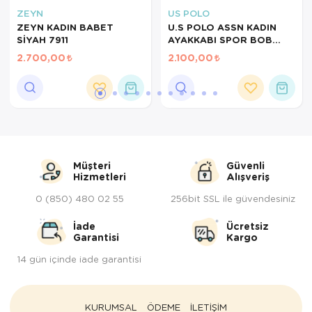
ZEYN
US POLO
Servis Tabağı
ZEYN KADIN BABET
U.S POLO ASSN KADIN
SİYAH 7911
AYAKKABI SPOR BOB
SİYAH 101946823
Servis Takımı
2.700,00
2.100,00
Sosluk
Sürahi/Şişe
Şekerlik
Müşteri
Güvenli
Tatlı Tabağı
Hizmetleri
Alışveriş
0 (850) 480 02 55
256bit SSL ile güvendesiniz
Tava
İade
Ücretsiz
Tek Tencere
Garantisi
Kargo
14 gün içinde iade garantisi
Tekli Tabak
Tencere Seti
KURUMSAL
ÖDEME
İLETİŞİM