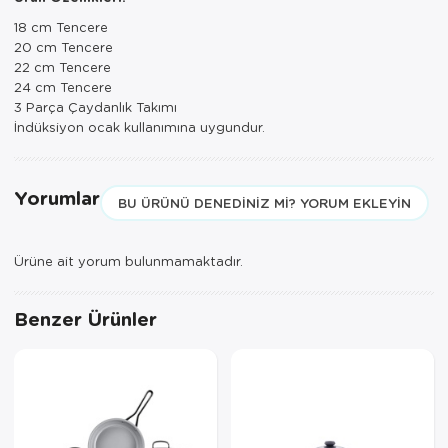
Paspas
Kurabiyelik
18 cm Tencere
20 cm Tencere
Pike Çk
Kurutmalık
22 cm Tencere
24 cm Tencere
Pike Tk
Merdiven
3 Parça Çaydanlık Takımı
İndüksiyon ocak kullanımına uygundur.
Salon Takımı
Mutfak Set
Tek Kişilik N
Omlet Set
Yorumlar
BU ÜRÜNÜ DENEDINIZ MI? YORUM EKLEYIN
Tek Kişilik Uy
Pasta Seti
Ürüne ait yorum bulunmamaktadır.
Yastık Kılıfı
Pasta Tabağı
Yastık Silikon
Sahan
Benzer Ürünler
Yatak Örtüsü
Saklama Kabı
Yorgan
Salata Tabağı
Semaver/çayk