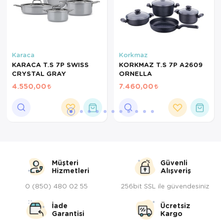
Servis Tabağı
Servis Takımı
Karaca
Korkmaz
Sosluk
KARACA T.S 7P SWISS
KORKMAZ T.S 7P A2609
CRYSTAL GRAY
ORNELLA
Sürahi/Şişe
4.550,00
7.460,00
Şekerlik
Tatlı Tabağı
Tava
Müşteri
Güvenli
Tek Tencere
Hizmetleri
Alışveriş
0 (850) 480 02 55
256bit SSL ile güvendesiniz
Tekli Tabak
İade
Ücretsiz
Tencere Seti
Garantisi
Kargo