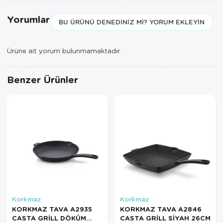
Yorumlar
Servis Tabağı
BU ÜRÜNÜ DENEDINIZ MI? YORUM EKLEYIN
Servis Takımı
Ürüne ait yorum bulunmamaktadır.
Sosluk
Benzer Ürünler
Sürahi/Şişe
Şekerlik
Tatlı Tabağı
Tava
Tek Tencere
Tekli Tabak
Korkmaz
Korkmaz
KORKMAZ TAVA A2935
KORKMAZ TAVA A2846
Tencere Seti
CASTA GRİLL DÖKÜM
CASTA GRİLL SİYAH 26CM