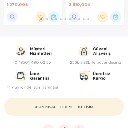
20CM
1.270,00
2.610,00
Tepsi
Termos
Tuzluk
Ütü Masası
Müşteri
Güvenli
Hizmetleri
Alışveriş
Yağdanlık-Sir
0 (850) 480 02 55
256bit SSL ile güvendesiniz
Yemek Takım
İade
Ücretsiz
Garantisi
Kargo
14 gün içinde iade garantisi
KURUMSAL
ÖDEME
İLETİŞİM