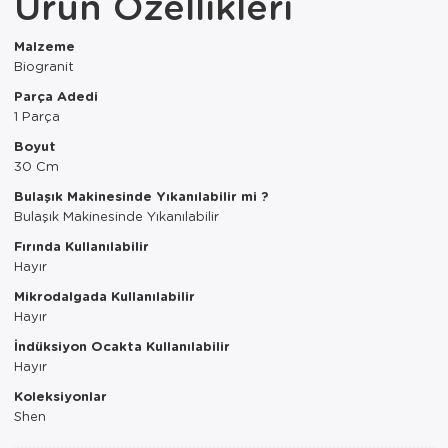
Ürün Özellikleri
Paspas
Kurabiyelik
Malzeme
Pike Çk
Kurutmalık
Biogranit
Pike Tk
Merdiven
Parça Adedi
1 Parça
Salon Takımı
Mutfak Set
Boyut
30 Cm
Tek Kişilik N
Omlet Set
Bulaşık Makinesinde Yıkanılabilir mi ?
Bulaşık Makinesinde Yıkanılabilir
Tek Kişilik Uy
Pasta Seti
Fırında Kullanılabilir
Hayır
Yastık Kılıfı
Pasta Tabağı
Mikrodalgada Kullanılabilir
Yastık Silikon
Sahan
Hayır
İndüksiyon Ocakta Kullanılabilir
Yatak Örtüsü
Saklama Kabı
Hayır
Koleksiyonlar
Yorgan
Salata Tabağı
Shen
Semaver/çayk