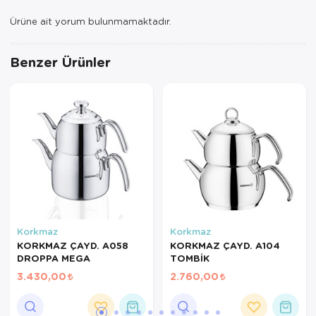
Ürüne ait yorum bulunmamaktadır.
Servis Tabağı
Servis Takımı
Benzer Ürünler
Sosluk
Sürahi/Şişe
Şekerlik
Tatlı Tabağı
Tava
Korkmaz
Korkmaz
Tek Tencere
KORKMAZ ÇAYD. A058
KORKMAZ ÇAYD. A104
DROPPA MEGA
TOMBİK
Tekli Tabak
3.430,00
2.760,00
Tencere Seti