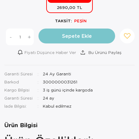
2690,00 TL
Mutfak Robo
Şifonyer
Havlu
Kahve Fincan
TAKSİT:
PEŞİN
Pizzamatik
Tabure
Kırlent
Kahve Makine
Robot Süpür
Tv Sehba
Klozet Tkm
Kahve Öğütü
Sepete Ekle
-
+
Rondo\Doğra
Yaşam Ünites
Koltuk Örtüs
Kase
Fiyatı Düşünce Haber Ver
Bu Ürünü Paylaş
Tost Makinesi
Yatak
Maksi Takım
Katmer Sacı
Garanti Süresi
24 Ay Garanti
Ütü
Zigon Sehba
Masa Örtüsü
Kavanoz
Barkod
3000000031261
Vakum Makin
Nevresim Tak
Kayık Tabak
Kargo Bilgisi
3 iş günü içinde kargoda
Garanti Süresi
24 ay
Yoğurt Makin
Nevresim ve 
Kek Fanusu
İade Bilgisi:
Nevresim ve P
Kek Kalıbı
Ürün Bilgisi
Nevresim ve 
Kepçe Set