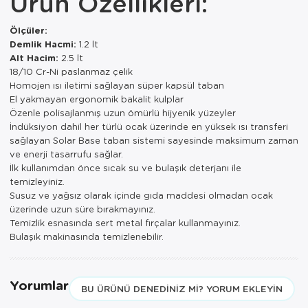
Ürün Özellikleri:
Paspas
Kurabiyelik
​Ölçüler:
Pike Çk
Kurutmalık
Demlik Hacmi:
1.2 lt
Alt Hacim:
2.5 lt
Pike Tk
Merdiven
18/10 Cr-Ni paslanmaz çelik
Homojen ısı iletimi sağlayan süper kapsül taban
Salon Takımı
Mutfak Set
El yakmayan ergonomik bakalit kulplar
Özenle polisajlanmış uzun ömürlü hijyenik yüzeyler
Tek Kişilik N
Omlet Set
İndüksiyon dahil her türlü ocak üzerinde en yüksek ısı transferi
sağlayan Solar Base taban sistemi sayesinde maksimum zaman
ve enerji tasarrufu sağlar.
Tek Kişilik Uy
Pasta Seti
İlk kullanımdan önce sıcak su ve bulaşık deterjanı ile
temizleyiniz.
Yastık Kılıfı
Pasta Tabağı
Susuz ve yağsız olarak içinde gıda maddesi olmadan ocak
üzerinde uzun süre bırakmayınız.
Yastık Silikon
Sahan
Temizlik esnasında sert metal fırçalar kullanmayınız.
Bulaşık makinasında temizlenebilir.
Yatak Örtüsü
Saklama Kabı
Yorgan
Salata Tabağı
Yorumlar
BU ÜRÜNÜ DENEDINIZ MI? YORUM EKLEYIN
Semaver/çayk