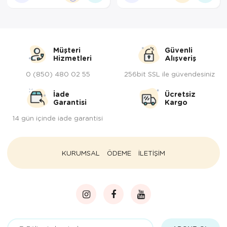
Tepsi
Termos
Müşteri
Güvenli
Tuzluk
Hizmetleri
Alışveriş
Ütü Masası
0 (850) 480 02 55
256bit SSL ile güvendesiniz
İade
Ücretsiz
Yağdanlık-Sir
Garantisi
Kargo
Yemek Takım
14 gün içinde iade garantisi
KURUMSAL
ÖDEME
İLETİŞİM