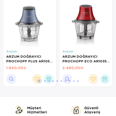
Servis Tabağı
Servis Takımı
Sosluk
Sürahi/Şişe
Arzum
Arzum
Şekerlik
ARZUM DOĞRAYICI
ARZUM DOĞRAYICI
PROCHOPP PLUS AR1055
PROCHOPP ECO AR1035
Tatlı Tabağı
OKYANUS
KIRMIZI
1.940,00
2.460,00
Tava
Tek Tencere
Tekli Tabak
Müşteri
Güvenli
Tencere Seti
Hizmetleri
Alışveriş