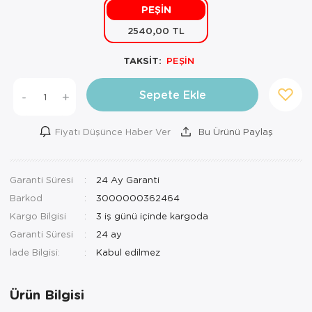
PEŞİN
Mutfak Robo
Şifonyer
Havlu
Kahve Fincan
2540,00 TL
Pizzamatik
Tabure
Kırlent
Kahve Makine
TAKSİT:
PEŞİN
Robot Süpür
Tv Sehba
Klozet Tkm
Kahve Öğütü
Sepete Ekle
-
+
Rondo\Doğra
Yaşam Ünites
Koltuk Örtüs
Kase
Fiyatı Düşünce Haber Ver
Bu Ürünü Paylaş
Tost Makinesi
Yatak
Maksi Takım
Katmer Sacı
Ütü
Zigon Sehba
Masa Örtüsü
Kavanoz
Garanti Süresi
24 Ay Garanti
Barkod
3000000362464
Vakum Makin
Nevresim Tak
Kayık Tabak
Kargo Bilgisi
3 iş günü içinde kargoda
Yoğurt Makin
Nevresim ve 
Kek Fanusu
Garanti Süresi
24 ay
İade Bilgisi:
Nevresim ve P
Kek Kalıbı
Nevresim ve 
Kepçe Set
Ürün Bilgisi