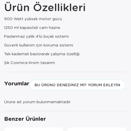
Ürün Özellikleri
Paspas
Kurabiyelik
Pike Çk
Kurutmalık
900 Watt yüksek motor gücü
1250 ml kapasiteli cam hazne
Pike Tk
Merdiven
Paslanmaz çelik 4’lü bıçak sistemi
Salon Takımı
Mutfak Set
Güvenli kullanım için koruma sistemi
Tek Kişilik N
Omlet Set
Tek kademeli bastırarak çalışma özelliği
Şık Cosmica Krom tasarım
Tek Kişilik Uy
Pasta Seti
Yastık Kılıfı
Pasta Tabağı
Yorumlar
BU ÜRÜNÜ DENEDINIZ MI? YORUM EKLEYIN
Yastık Silikon
Sahan
Ürüne ait yorum bulunmamaktadır.
Yatak Örtüsü
Saklama Kabı
Yorgan
Salata Tabağı
Benzer Ürünler
Semaver/çayk