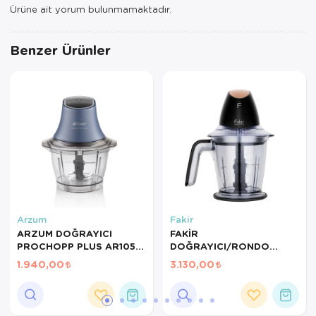
Ürüne ait yorum bulunmamaktadır.
Tepsi
Termos
Benzer Ürünler
Tuzluk
Ütü Masası
Yağdanlık-Sir
Yemek Takım
Arzum
Fakir
ARZUM DOĞRAYICI
FAKİR
PROCHOPP PLUS AR1055
DOĞRAYICI/RONDO
OKYANUS
STORCHOP COPPER
1.940,00
3.130,00