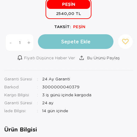
PEŞİN
Mutfak Robo
Şifonyer
Havlu
Kahve Fincan
2540,00 TL
Pizzamatik
Tabure
Kırlent
Kahve Makine
TAKSİT:
PEŞİN
Robot Süpür
Tv Sehba
Klozet Tkm
Kahve Öğütü
Sepete Ekle
-
+
Rondo\Doğra
Yaşam Ünites
Koltuk Örtüs
Kase
Fiyatı Düşünce Haber Ver
Bu Ürünü Paylaş
Tost Makinesi
Yatak
Maksi Takım
Katmer Sacı
Ütü
Zigon Sehba
Masa Örtüsü
Kavanoz
Garanti Süresi
24 Ay Garanti
Barkod
3000000040379
Vakum Makin
Nevresim Tak
Kayık Tabak
Kargo Bilgisi
3 iş günü içinde kargoda
Yoğurt Makin
Nevresim ve 
Kek Fanusu
Garanti Süresi
24 ay
İade Bilgisi:
Nevresim ve P
Kek Kalıbı
Nevresim ve 
Kepçe Set
Ürün Bilgisi