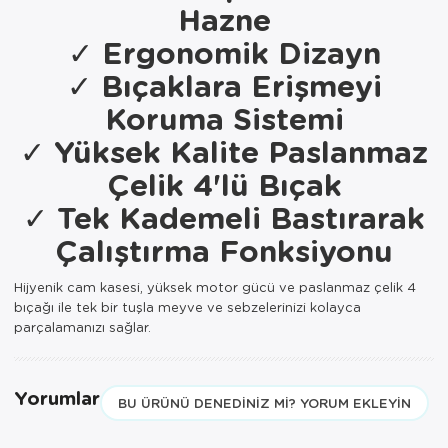
Hazne
Servis Tabağı
Ergonomik Dizayn
✓
Bıçaklara Erişmeyi
✓
Servis Takımı
Koruma Sistemi
Sosluk
Yüksek Kalite Paslanmaz
✓
Sürahi/Şişe
Çelik 4'lü Bıçak
Tek Kademeli Bastırarak
✓
Şekerlik
Çalıştırma Fonksiyonu
Tatlı Tabağı
Hijyenik cam kasesi, yüksek motor gücü ve paslanmaz çelik 4
Tava
bıçağı ile tek bir tuşla meyve ve sebzelerinizi kolayca
parçalamanızı sağlar.
Tek Tencere
Tekli Tabak
Yorumlar
BU ÜRÜNÜ DENEDINIZ MI? YORUM EKLEYIN
Tencere Seti